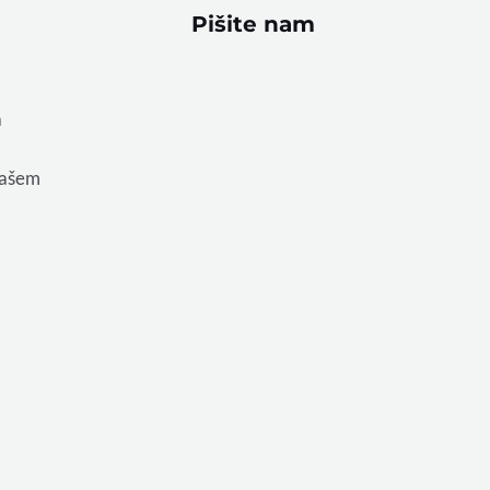
Pišite nam
a
vašem