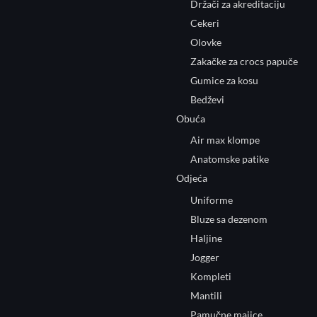
Držači za akreditaciju
Cekeri
Olovke
Zakačke za crocs papuče
Gumice za kosu
Bedževi
Obuća
Air max klompe
Anatomske patike
Odjeća
Uniforme
Bluze sa dezenom
Haljine
Jogger
Kompleti
Mantili
Pamučne majice