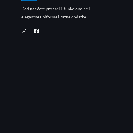
Kod nas ćete pronaći i funkcionalne i
elegantne uniforme i razne dodatke.