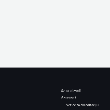
Svi proizvodi
Aksesoari
Vezice za akreditaciju