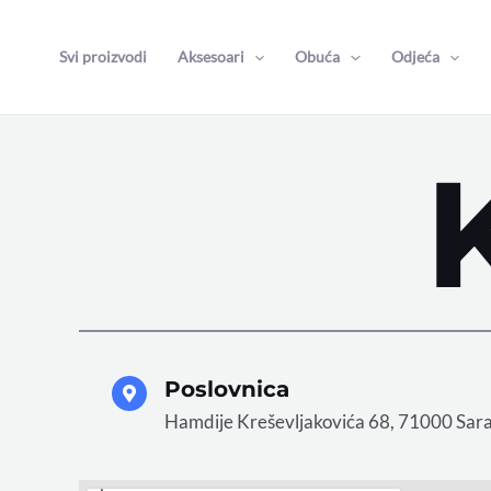
Skip
to
Svi proizvodi
Aksesoari
Obuća
Odjeća
content
Poslovnica
Hamdije Kreševljakovića 68, 71000 Sar