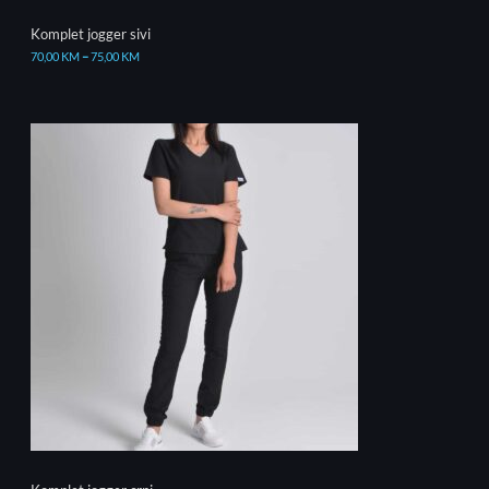
Komplet jogger sivi
70,00
KM
–
75,00
KM