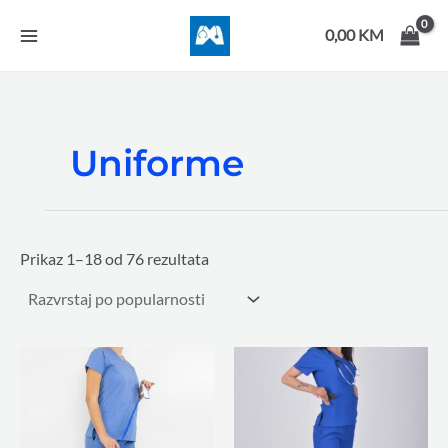
Sorted
Skip
MAIN
by
to
0,00
KM
popularity
MENU
content
Uniforme
Prikaz 1–18 od 76 rezultata