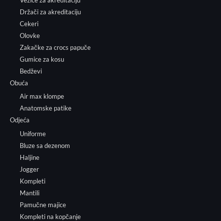
Vezice za akreditaciju
Držači za akreditaciju
Cekeri
Olovke
Zakačke za crocs papuče
Gumice za kosu
Bedževi
Obuća
Air max klompe
Anatomske patike
Odjeća
Uniforme
Bluze sa dezenom
Haljine
Jogger
Kompleti
Mantili
Pamučne majice
Kompleti na kopčanje