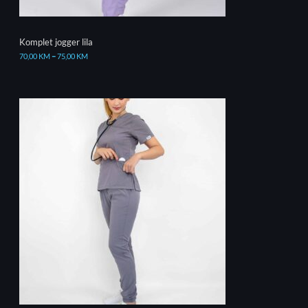
Komplet jogger lila
70,00
KM
–
75,00
KM