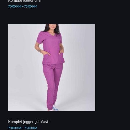
Komplet jogger crni
70,00
KM
–
75,00
KM
Komplet jogger ljubičasti
70,00
KM
–
75,00
KM