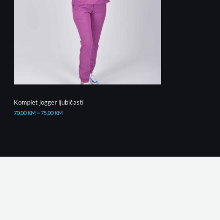
Komplet jogger ljubičasti
70,00
KM
–
75,00
KM
© 2026 Medikal. Powered by
Halvooo