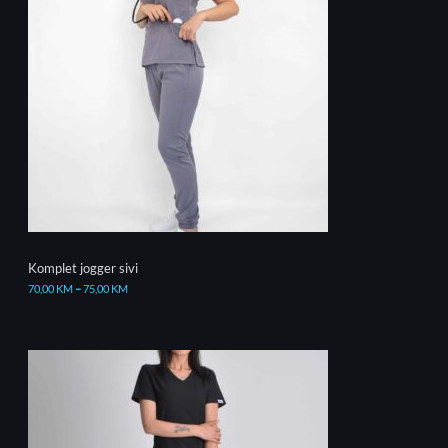
Komplet jogger sivi
70,00
KM
–
75,00
KM