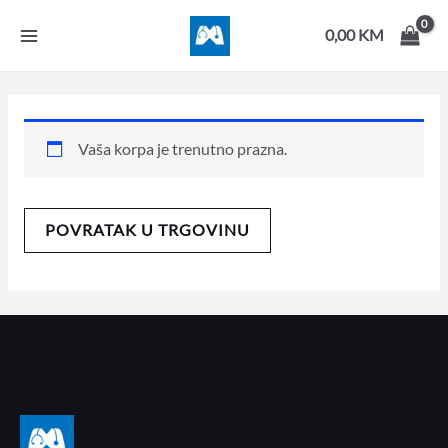
Skip
MAIN
to
0,00
KM
MENU
content
Vaša korpa je trenutno prazna.
POVRATAK U TRGOVINU