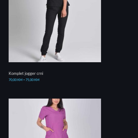
Komplet jogger crni
70,00
KM
–
75,00
KM