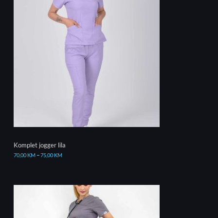
Komplet jogger lila
70,00
KM
–
75,00
KM