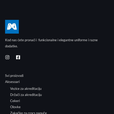
Kod nas ćete pronaći i funkcionalne i elegantne uniforme i razne
dodatke.
Svi proizvodi
Aksesoari
Vezice za akreditaciju
Držači za akreditaciju
Cekeri
Olovke
Zakačke za crocs papuče