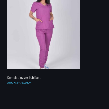
Komplet jogger ljubičasti
70,00
KM
–
75,00
KM