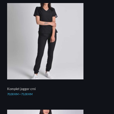
Komplet jogger crni
70,00
KM
–
75,00
KM