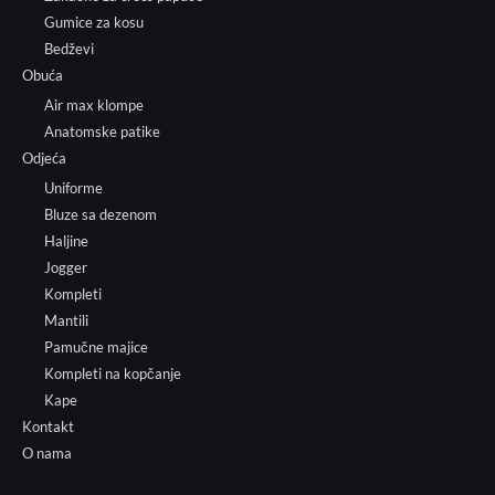
Gumice za kosu
Bedževi
Obuća
Air max klompe
Anatomske patike
Odjeća
Uniforme
Bluze sa dezenom
Haljine
Jogger
Kompleti
Mantili
Pamučne majice
Kompleti na kopčanje
Kape
Kontakt
O nama