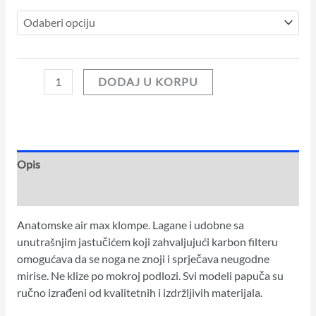
DODAJ U KORPU
Opis
Dodatne informacije
Anatomske air max klompe. Lagane i udobne sa
unutrašnjim jastučićem koji zahvaljujući karbon filteru
omogućava da se noga ne znoji i sprječava neugodne
mirise. Ne klize po mokroj podlozi. Svi modeli papuča su
ručno izrađeni od kvalitetnih i izdržljivih materijala.