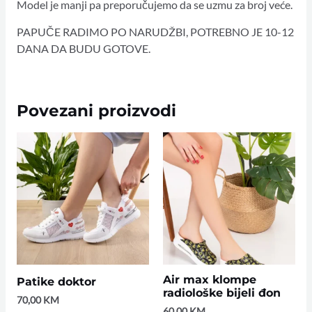
Model je manji pa preporučujemo da se uzmu za broj veće.
PAPUČE RADIMO PO NARUDŽBI, POTREBNO JE 10-12
DANA DA BUDU GOTOVE.
Povezani proizvodi
Air max klompe
Patike doktor
radiološke bijeli đon
70,00
KM
60,00
KM