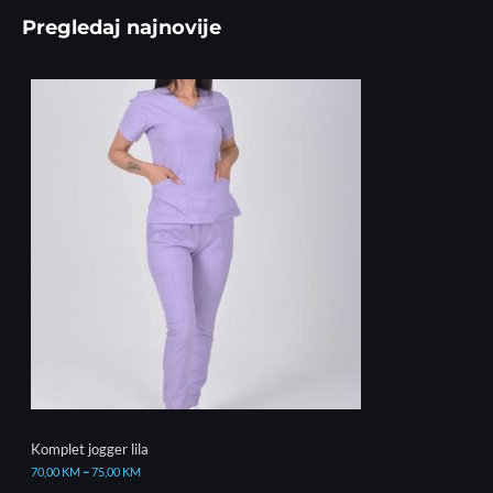
Pregledaj najnovije
Komplet jogger lila
70,00
KM
–
75,00
KM