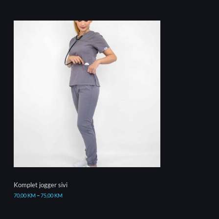
Komplet jogger sivi
70,00
KM
–
75,00
KM