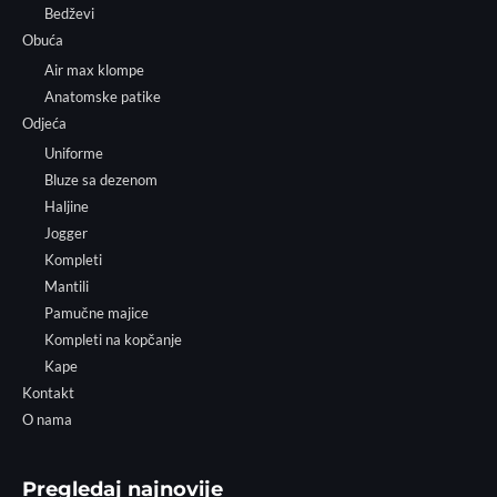
Bedževi
Obuća
Air max klompe
Anatomske patike
Odjeća
Uniforme
Bluze sa dezenom
Haljine
Jogger
Kompleti
Mantili
Pamučne majice
Kompleti na kopčanje
Kape
Kontakt
O nama
Pregledaj najnovije