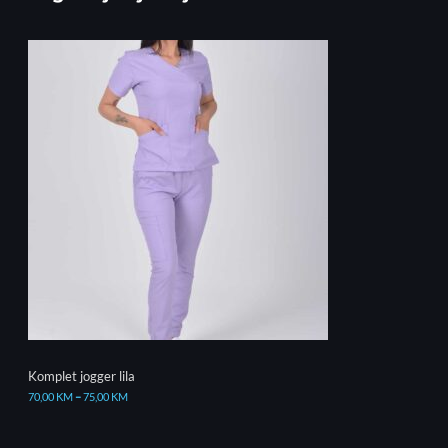
Komplet jogger lila
70,00
KM
–
75,00
KM