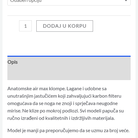
DODAJ U KORPU
Opis
Dodatne informacije
Anatomske air max klompe. Lagane i udobne sa
unutrašnjim jastučićem koji zahvaljujući karbon filteru
omogućava da se noga ne znoji i sprječava neugodne
mirise. Ne klize po mokroj podlozi. Svi modeli papuča su
ručno izrađeni od kvalitetnih i izdržljivih materijala.
Model je manji pa preporučujemo da se uzmu za broj veće.