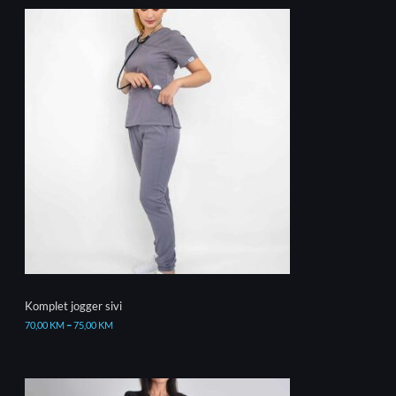
Komplet jogger sivi
70,00
KM
–
75,00
KM