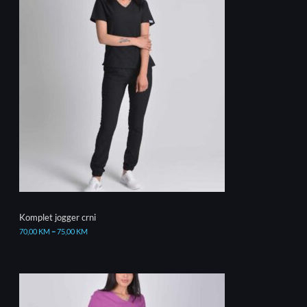
Komplet jogger crni
70,00
KM
–
75,00
KM