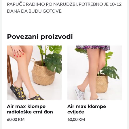
PAPUČE RADIMO PO NARUDŽBI, POTREBNO JE 10-12
DANA DA BUDU GOTOVE.
Povezani proizvodi
Air max klompe
Air max klompe
radiološke crni đon
cvijeće
60,00
KM
60,00
KM