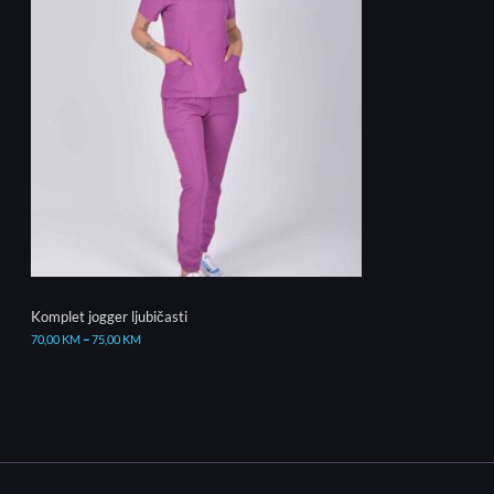
Komplet jogger ljubičasti
70,00
KM
–
75,00
KM