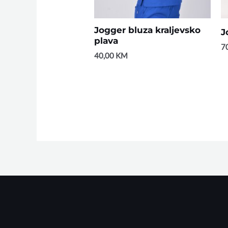
Jogger bluza kraljevsko
J
plava
7
40,00
KM