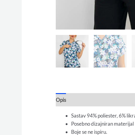
Opis
Dodatne informacije
Sastav 94% poliester, 6% likr
Posebno dizajniran materijal 
Boje se ne ispiru.