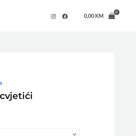
0,00
KM
a
cvjetići