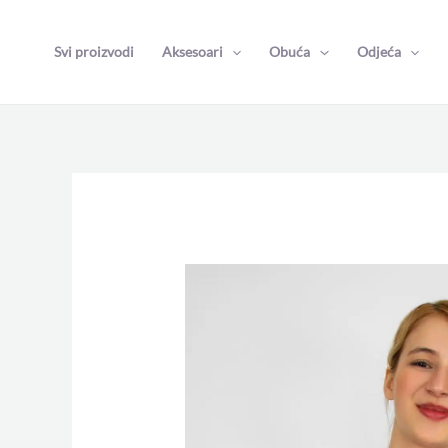
Skip
to
Svi proizvodi
Aksesoari
Obuća
Odjeća
content