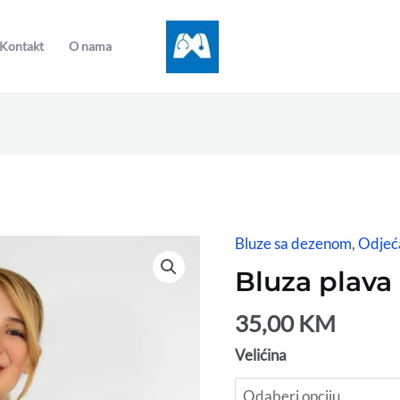
Kontakt
O nama
Bluze sa dezenom
,
Odjeć
Bluza
plava
Bluza plava 
cvjetići
količina
35,00
KM
Velićina