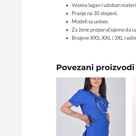
Veoma lagan i udoban materija
Pranje na 30 stepeni.
Modeli su unisex.
Za žene preporučujemo da uzi
Brojeve XXS, XXL i 3XL radi
Povezani proizvodi