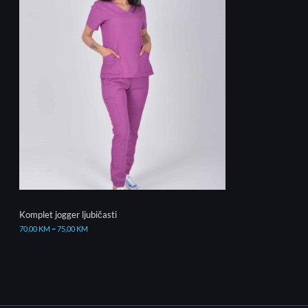
Komplet jogger ljubičasti
70,00
KM
–
75,00
KM