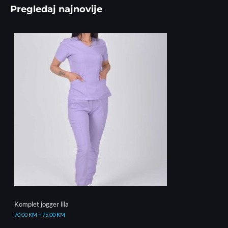
Pregledaj najnovije
Komplet jogger lila
70,00
KM
–
75,00
KM