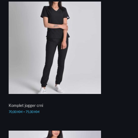
Komplet jogger crni
70,00
KM
–
75,00
KM