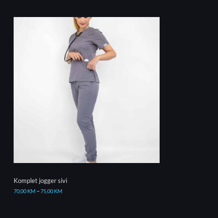
Komplet jogger sivi
70,00
KM
–
75,00
KM