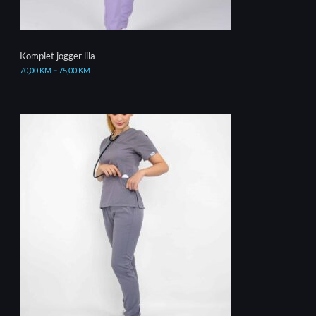
Komplet jogger lila
70,00
KM
–
75,00
KM