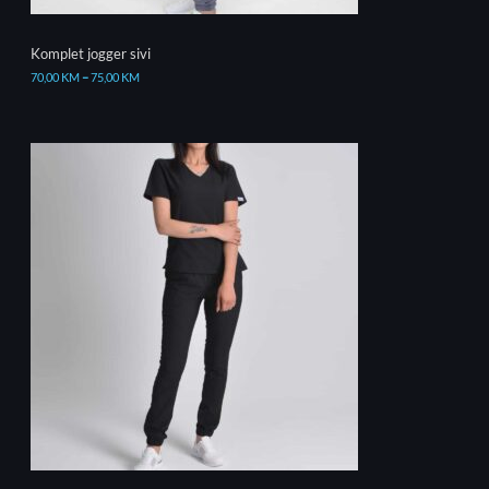
Komplet jogger sivi
70,00
KM
–
75,00
KM