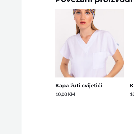
Kapa žuti cvijetići
K
10,00
KM
1