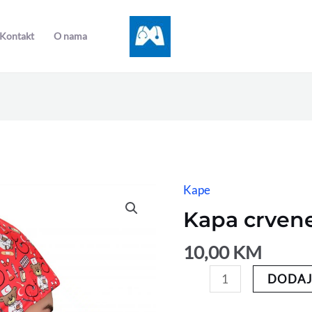
Kontakt
O nama
Kape
Kapa
crvene
Kapa crven
mede
količina
10,00
KM
DODAJ