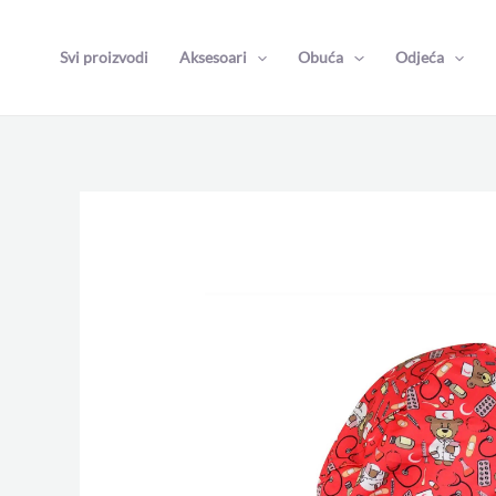
Skip
to
Svi proizvodi
Aksesoari
Obuća
Odjeća
content