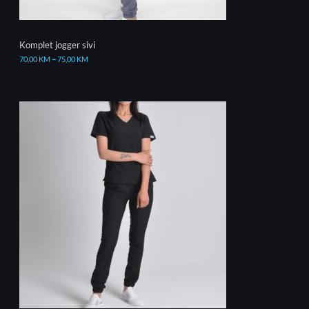
Komplet jogger sivi
70,00
KM
–
75,00
KM