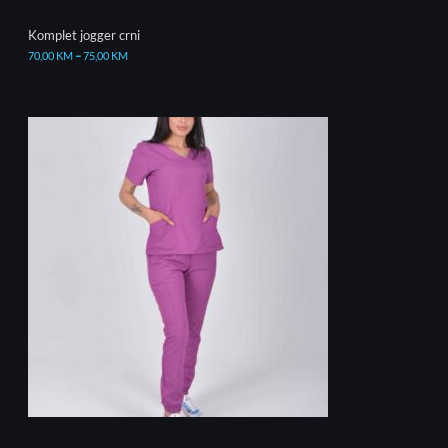
Komplet jogger crni
70,00
KM
–
75,00
KM