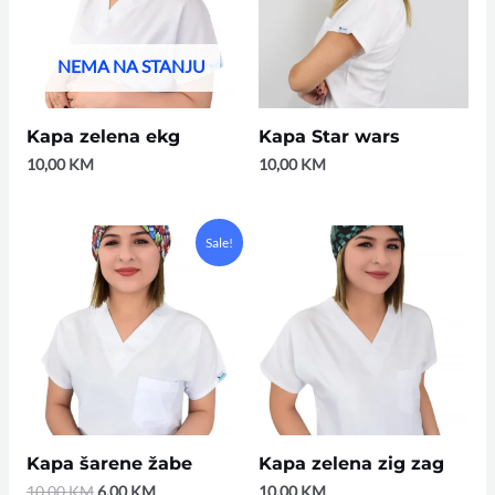
NEMA NA STANJU
Kapa zelena ekg
Kapa Star wars
10,00
KM
10,00
KM
Original
Current
Sale!
price
price
was:
is:
10,00 KM.
6,00 KM.
Kapa šarene žabe
Kapa zelena zig zag
10,00
KM
6,00
KM
10,00
KM