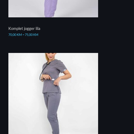
Komplet jogger lila
70,00
KM
–
75,00
KM