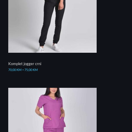
Komplet jogger crni
70,00
KM
–
75,00
KM