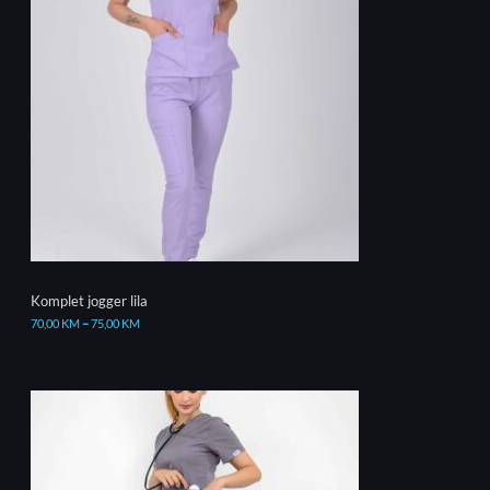
Komplet jogger lila
70,00
KM
–
75,00
KM