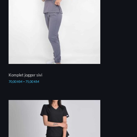
Komplet jogger sivi
70,00
KM
–
75,00
KM