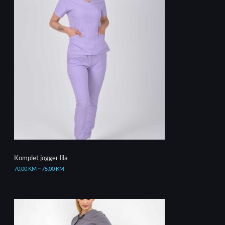
Komplet jogger lila
70,00
KM
–
75,00
KM