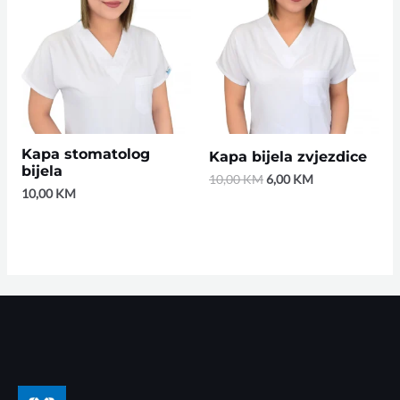
was:
is:
10,00 KM.
6,00 KM.
Kapa stomatolog
Kapa bijela zvjezdice
bijela
10,00
KM
6,00
KM
10,00
KM