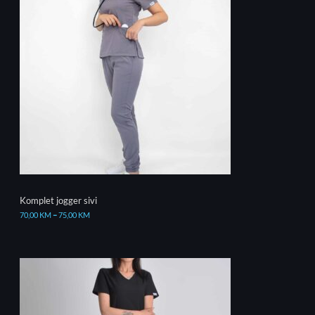
Komplet jogger sivi
70,00
KM
–
75,00
KM