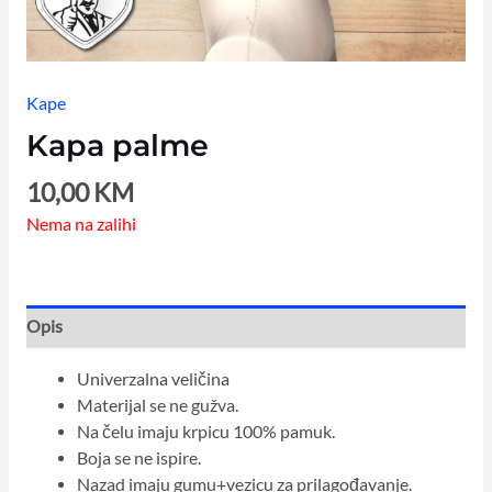
Kape
Kapa palme
10,00
KM
Nema na zalihi
Opis
Univerzalna veličina
Materijal se ne gužva.
Na čelu imaju krpicu 100% pamuk.
Boja se ne ispire.
Nazad imaju gumu+vezicu za prilagođavanje.