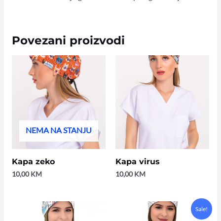
Povezani proizvodi
NEMA NA STANJU
Kapa zeko
Kapa virus
10,00
KM
10,00
KM
Original
Current
Sale!
price
price