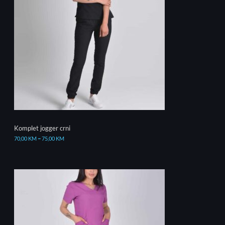
Komplet jogger crni
70,00
KM
–
75,00
KM