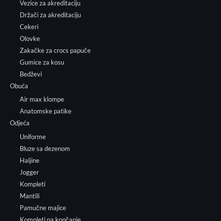
Vezice za akreditaciju
Držači za akreditaciju
Cekeri
Olovke
Zakačke za crocs papuče
Gumice za kosu
Bedževi
Obuća
Air max klompe
Anatomske patike
Odjeća
Uniforme
Bluze sa dezenom
Haljine
Jogger
Kompleti
Mantili
Pamučne majice
Kompleti na kopčanje