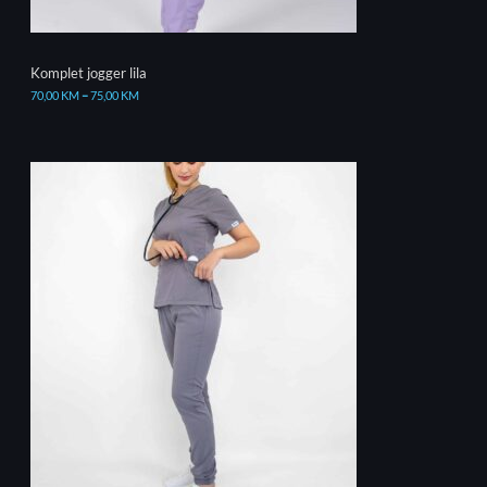
Komplet jogger lila
70,00
KM
–
75,00
KM