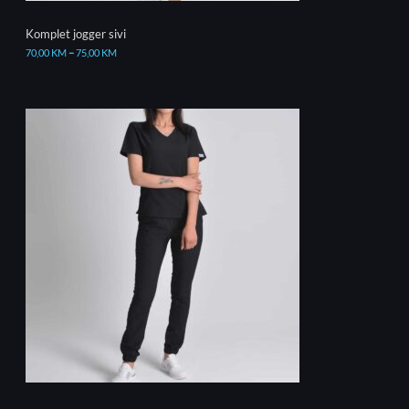
Komplet jogger sivi
70,00
KM
–
75,00
KM