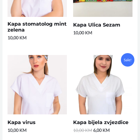
Kapa stomatolog mint
Kapa Ulica Sezam
zelena
10,00
KM
10,00
KM
Original
Current
Sale!
price
price
was:
is:
10,00 KM.
6,00 KM.
Kapa virus
Kapa bijela zvjezdice
10,00
KM
10,00
KM
6,00
KM