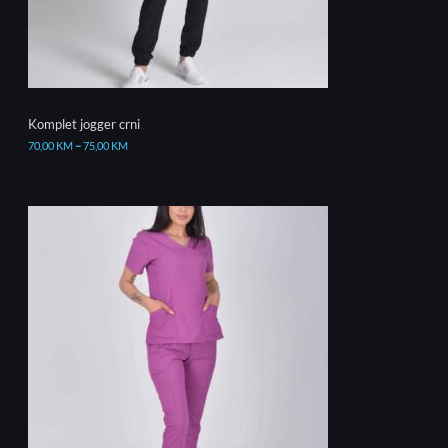
Komplet jogger crni
70,00
KM
–
75,00
KM