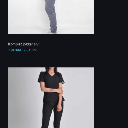
Komplet jogger sivi
70,00
KM
–
75,00
KM