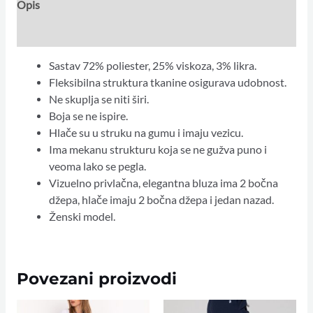
Opis
Dodatne informacije
Sastav 72% poliester, 25% viskoza, 3% likra.
Fleksibilna struktura tkanine osigurava udobnost.
Ne skuplja se niti širi.
Boja se ne ispire.
Hlače su u struku na gumu i imaju vezicu.
Ima mekanu strukturu koja se ne gužva puno i
veoma lako se pegla.
Vizuelno privlačna, elegantna bluza ima 2 bočna
džepa, hlače imaju 2 bočna džepa i jedan nazad.
Ženski model.
Povezani proizvodi