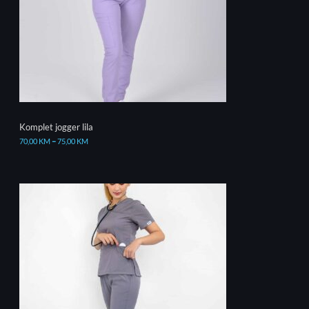
Komplet jogger lila
70,00
KM
–
75,00
KM