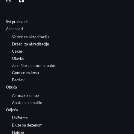
Svi proizvodi
Aksesoari
Vezice za akreditaciju
Držači za akreditaciju
Cekeri
Olovke
Zakačke za crocs papuče
Gumice za kosu
Bedževi
Obuća
Air max klompe
Anatomske patike
Odjeća
Uniforme
Bluze sa dezenom
Haljine