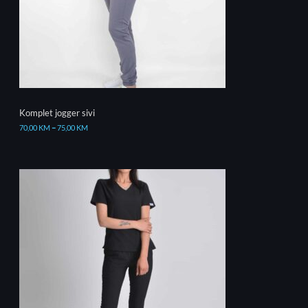
Komplet jogger sivi
70,00
KM
–
75,00
KM