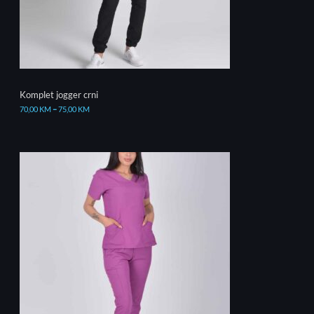
Komplet jogger crni
70,00
KM
–
75,00
KM