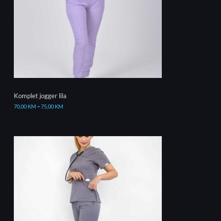
Komplet jogger lila
70,00
KM
–
75,00
KM