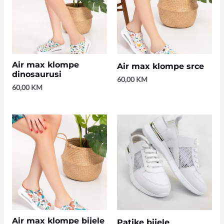
Air max klompe
Air max klompe srce
dinosaurusi
60,00
KM
60,00
KM
Air max klompe bijele
Patike bijele