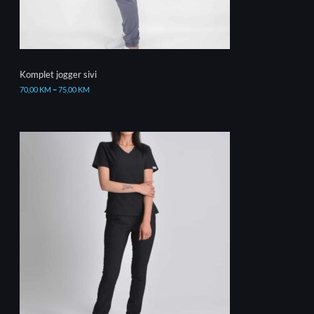
Komplet jogger sivi
70,00
KM
–
75,00
KM