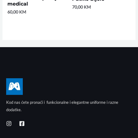
medical
70,00
KM
60,00
KM
Kod nas ćete pronaći i funkcionalne i elegantne uniforme i razne
dodatke.