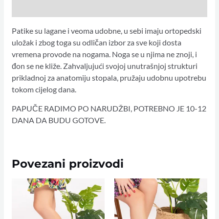
Dodatne informacije
Patike su lagane i veoma udobne, u sebi imaju ortopedski
uložak i zbog toga su odličan izbor za sve koji dosta
vremena provode na nogama. Noga se u njima ne znoji, i
đon se ne kliže. Zahvaljujući svojoj unutrašnjoj strukturi
prikladnoj za anatomiju stopala, pružaju udobnu upotrebu
tokom cijelog dana.
PAPUČE RADIMO PO NARUDŽBI, POTREBNO JE 10-12
DANA DA BUDU GOTOVE.
Povezani proizvodi