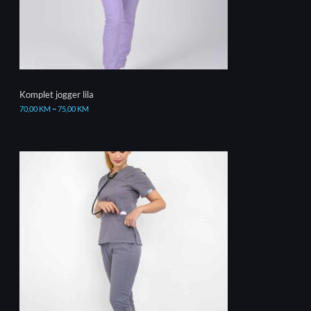
Komplet jogger lila
70,00
KM
–
75,00
KM