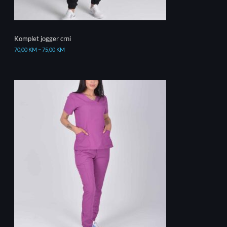
Komplet jogger crni
70,00
KM
–
75,00
KM