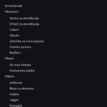
Svi proizvodi
Aksesoari
Vezice za akreditaciju
Držači za akreditaciju
Cekeri
Olovke
Zakačke za crocs papuče
Gumice za kosu
Bedževi
Obuća
Air max klompe
Anatomske patike
Odjeća
Uniforme
Bluze sa dezenom
Haljine
Jogger
Kompleti