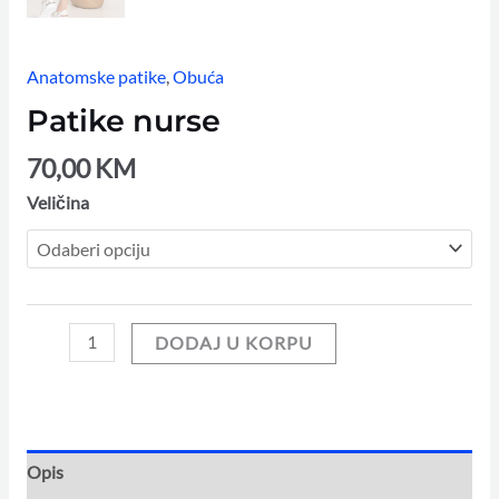
Anatomske patike
,
Obuća
Patike nurse
70,00
KM
Veličina
DODAJ U KORPU
Opis