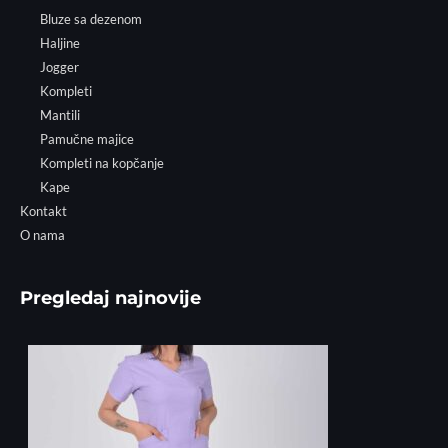
Bluze sa dezenom
Haljine
Jogger
Kompleti
Mantili
Pamučne majice
Kompleti na kopčanje
Kape
Kontakt
O nama
Pregledaj najnovije