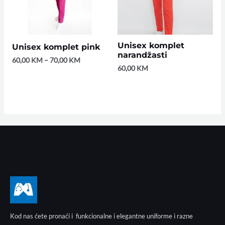
Unisex komplet
Unisex komplet pink
narandžasti
60,00
KM
–
70,00
KM
60,00
KM
Kod nas ćete pronaći i funkcionalne i elegantne uniforme i razne