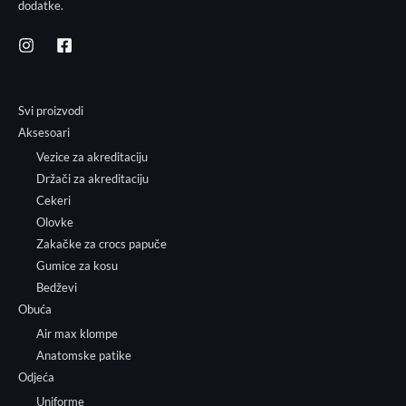
dodatke.
Svi proizvodi
Aksesoari
Vezice za akreditaciju
Držači za akreditaciju
Cekeri
Olovke
Zakačke za crocs papuče
Gumice za kosu
Bedževi
Obuća
Air max klompe
Anatomske patike
Odjeća
Uniforme