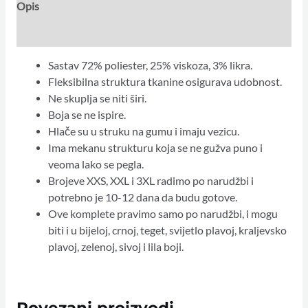
Opis
Dodatne informacije
Sastav 72% poliester, 25% viskoza, 3% likra.
Fleksibilna struktura tkanine osigurava udobnost.
Ne skuplja se niti širi.
Boja se ne ispire.
Hlače su u struku na gumu i imaju vezicu.
Ima mekanu strukturu koja se ne gužva puno i
veoma lako se pegla.
Brojeve XXS, XXL i 3XL radimo po narudžbi i
potrebno je 10-12 dana da budu gotove.
Ove komplete pravimo samo po narudžbi, i mogu
biti i u bijeloj, crnoj, teget, svijetlo plavoj, kraljevsko
plavoj, zelenoj, sivoj i lila boji.
Povezani proizvodi