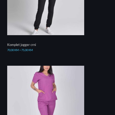
Komplet jogger crni
70,00
KM
–
75,00
KM