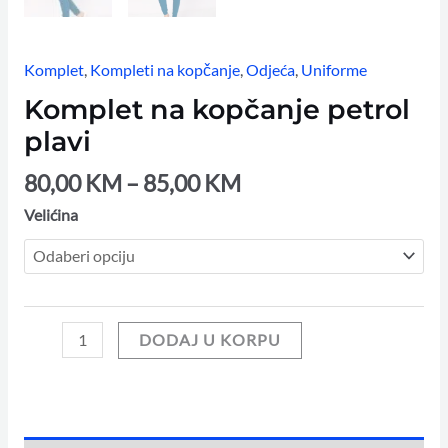
Komplet
,
Kompleti na kopčanje
,
Odjeća
,
Uniforme
Komplet na kopčanje petrol
plavi
80,00
KM
–
85,00
KM
Velićina
DODAJ U KORPU