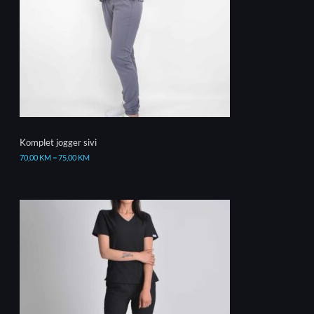
Komplet jogger sivi
70,00
KM
–
75,00
KM