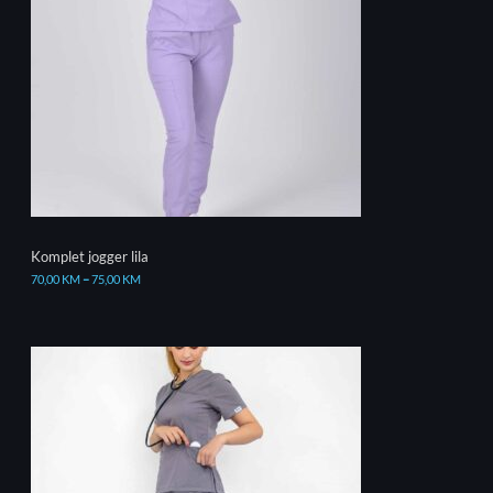
Komplet jogger lila
70,00
KM
–
75,00
KM