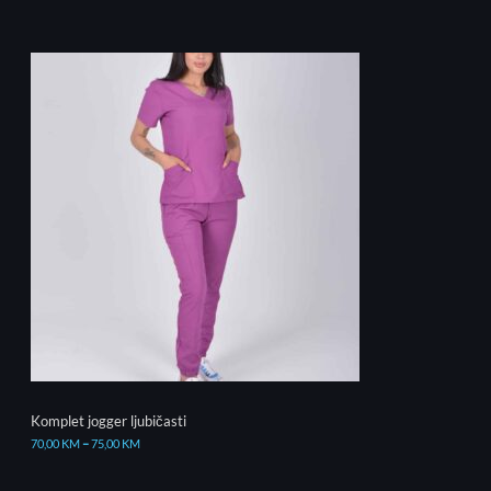
Komplet jogger ljubičasti
70,00
KM
–
75,00
KM