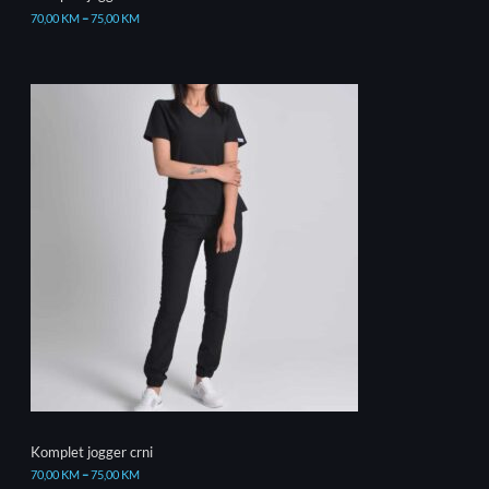
70,00
KM
–
75,00
KM
Komplet jogger crni
70,00
KM
–
75,00
KM