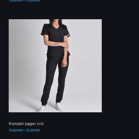
70,00
KM
–
75,00
KM
Komplet jogger crni
70,00
KM
–
75,00
KM