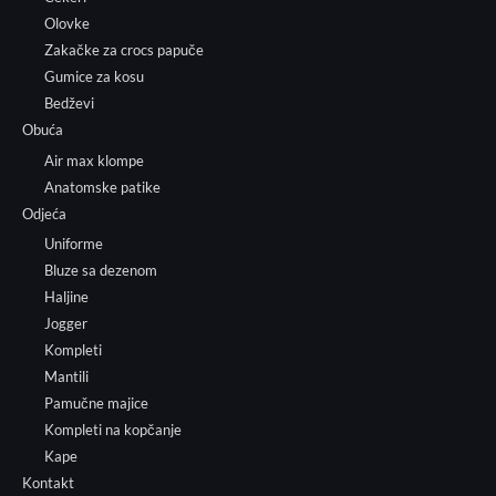
Olovke
Zakačke za crocs papuče
Gumice za kosu
Bedževi
Obuća
Air max klompe
Anatomske patike
Odjeća
Uniforme
Bluze sa dezenom
Haljine
Jogger
Kompleti
Mantili
Pamučne majice
Kompleti na kopčanje
Kape
Kontakt