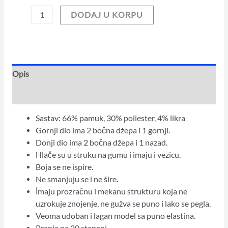
DODAJ U KORPU
Opis
Dodatne informacije
Sastav: 66% pamuk, 30% poliester, 4% likra
Gornji dio ima 2 bočna džepa i 1 gornji.
Donji dio ima 2 bočna džepa i 1 nazad.
Hlače su u struku na gumu i imaju i vezicu.
Boja se ne ispire.
Ne smanjuju se i ne šire.
İmaju prozračnu i mekanu strukturu koja ne
uzrokuje znojenje, ne gužva se puno i lako se pegla.
Veoma udoban i lagan model sa puno elastina.