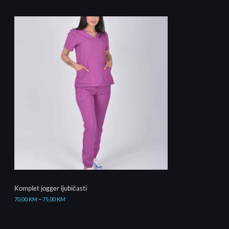
Komplet jogger ljubičasti
70,00
KM
–
75,00
KM