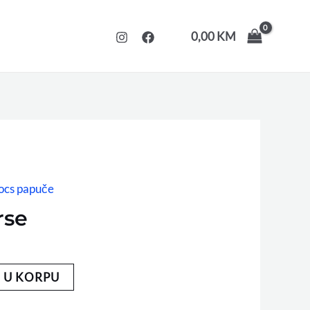
0,00
KM
ocs papuče
rse
 U KORPU