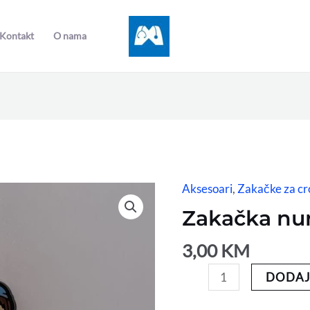
Kontakt
O nama
Aksesoari
,
Zakačke za cr
Zakačka
nurse
Zakačka nu
količina
3,00
KM
DODAJ