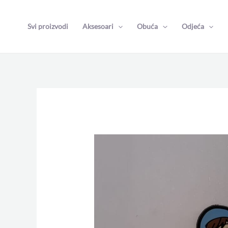
Skip
to
Svi proizvodi
Aksesoari
Obuća
Odjeća
content