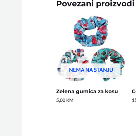
Povezani proizvodi
NEMA NA STANJU
Zelena gumica za kosu
C
5,00
KM
1