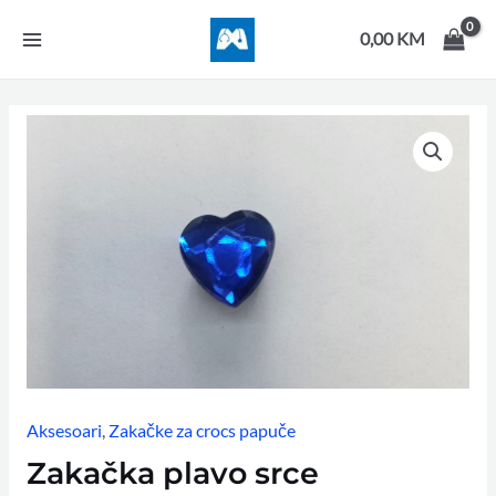
Skip
MAIN
to
0,00
KM
MENU
content
Aksesoari
,
Zakačke za crocs papuče
Zakačka plavo srce