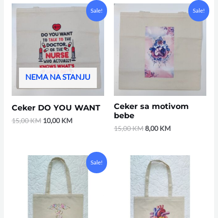
Original
Current
Original
Current
Sale!
Sale!
price
price
price
price
was:
is:
was:
is:
15,00 KM.
10,00 KM.
15,00 KM.
8,00 KM.
NEMA NA STANJU
Ceker sa motivom
Ceker DO YOU WANT
bebe
15,00
KM
10,00
KM
15,00
KM
8,00
KM
Original
Current
Sale!
price
price
was:
is:
15,00 KM.
8,00 KM.