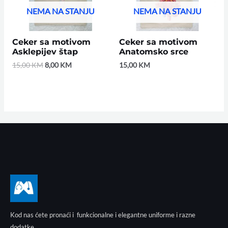
NEMA NA STANJU
NEMA NA STANJU
Ceker sa motivom
Ceker sa motivom
Asklepijev štap
Anatomsko srce
15,00
KM
8,00
KM
15,00
KM
Kod nas ćete pronaći i funkcionalne i elegantne uniforme i razne
dodatke.