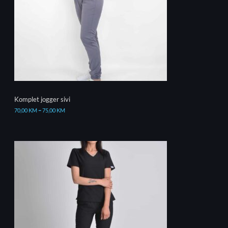
Komplet jogger sivi
70,00
KM
–
75,00
KM