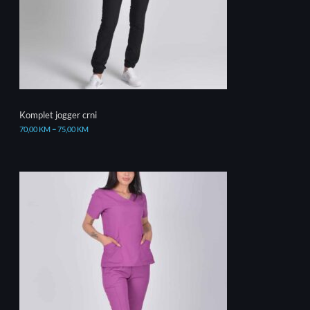
Komplet jogger crni
70,00
KM
–
75,00
KM