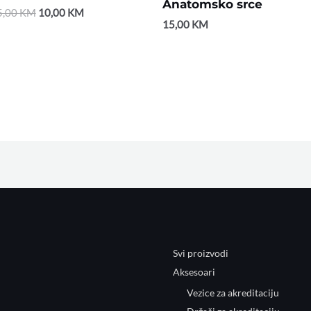
Anatomsko srce
5,00
KM
10,00
KM
15,00
KM
Svi proizvodi
Aksesoari
Vezice za akreditaciju