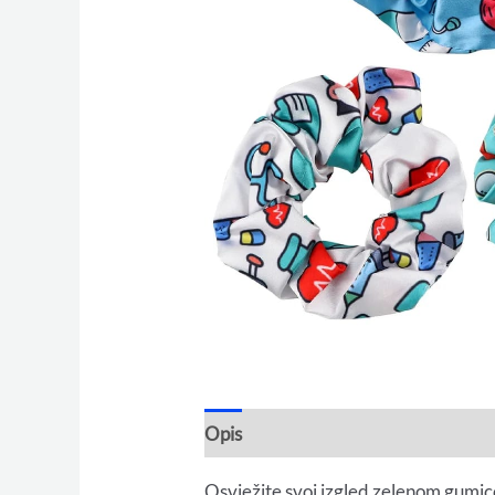
Opis
Osvježite svoj izgled zelenom gumic