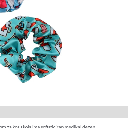
om za kosu koja ima sofisticiran medikal dezen.