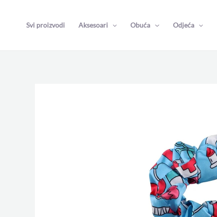
Skip
to
Svi proizvodi
Aksesoari
Obuća
Odjeća
content