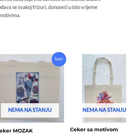
ava se svakoj frizuri, donoseći u isto vrijeme
 motivima.
Original
Current
Sale!
price
price
was:
is:
15,00 KM.
10,00 KM.
NEMA NA STANJU
NEMA NA STANJU
Ceker sa motivom
eker MOZAK