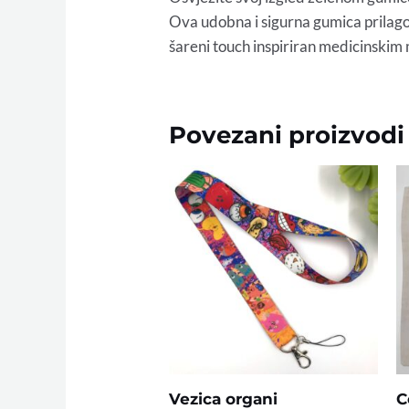
Ova udobna i sigurna gumica prilagođ
šareni touch inspiriran medicinskim
Povezani proizvodi
Vezica organi
C