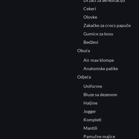
Držači za akreditaciju
Cekeri
Olovke
Zakačke za crocs papuče
Gumice za kosu
Bedževi
Obuća
Air max klompe
Anatomske patike
Odjeća
Uniforme
Bluze sa dezenom
Haljine
Jogger
Kompleti
Mantili
Pamučne majice