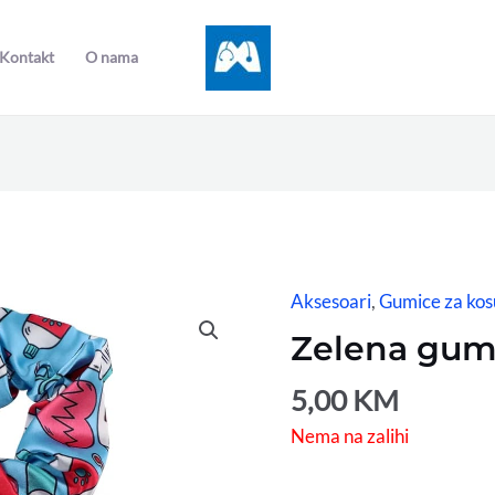
Kontakt
O nama
Aksesoari
,
Gumice za kos
Zelena gumi
5,00
KM
Nema na zalihi