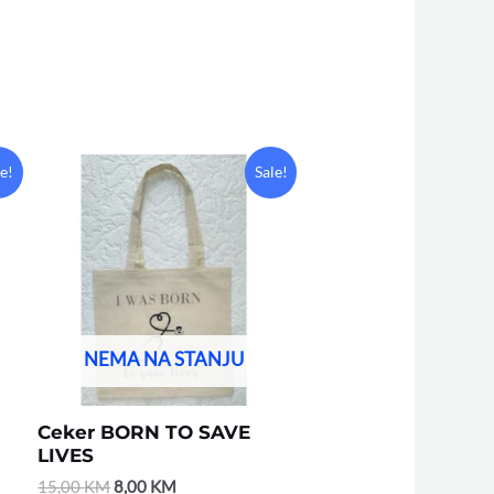
Original
Current
le!
Sale!
price
price
was:
is:
15,00 KM.
8,00 KM.
NEMA NA STANJU
Ceker BORN TO SAVE
LIVES
15,00
KM
8,00
KM