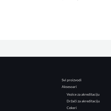
Svi proizvodi
Aksesoari
Vezice za akreditaciju
Držači za akreditaciju
Cekeri