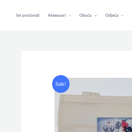
Skip
to
Svi proizvodi
Aksesoari
Obuća
Odjeća
content
Sale!