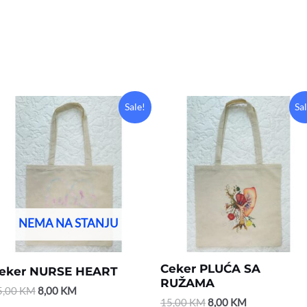
Original
Current
Original
Current
Sale!
Sa
price
price
price
price
was:
is:
was:
is:
15,00 KM.
8,00 KM.
15,00 KM.
8,00 KM.
NEMA NA STANJU
Ceker PLUĆA SA
eker NURSE HEART
RUŽAMA
5,00
KM
8,00
KM
15,00
KM
8,00
KM