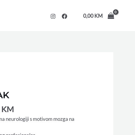
0,00
KM
nal
Current
price
AK
is:
 KM.
10,00 KM.
0
KM
ema neurologiji s motivom mozga na