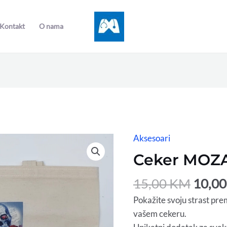
Kontakt
O nama
Origi
Aksesoari
price
Ceker MOZ
was:
15,00
15,00
KM
10,0
Pokažite svoju strast pr
vašem cekeru.