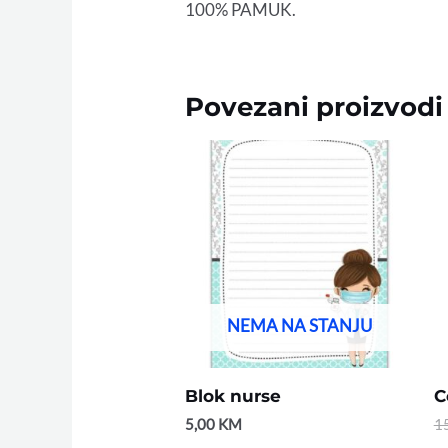
100% PAMUK.
Povezani proizvodi
NEMA NA STANJU
Blok nurse
C
5,00
KM
1