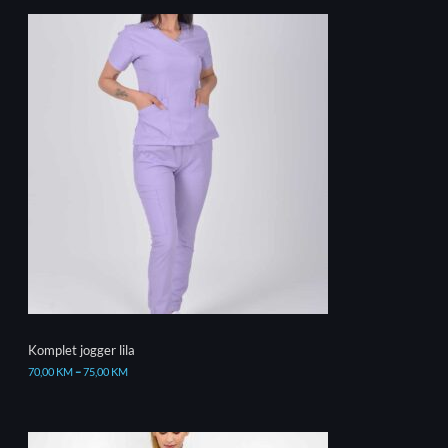
Komplet jogger lila
70,00
KM
–
75,00
KM