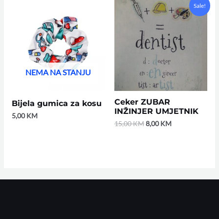
Original
Current
Sale!
price
price
was:
is:
15,00 KM.
8,00 KM.
NEMA NA STANJU
Ceker ZUBAR
Bijela gumica za kosu
INŽINJER UMJETNIK
5,00
KM
15,00
KM
8,00
KM