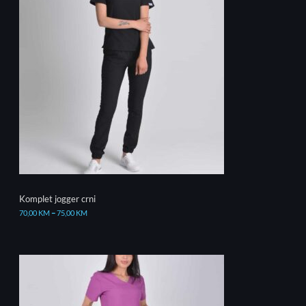
Komplet jogger crni
70,00
KM
–
75,00
KM