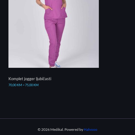
Komplet jogger ljubičasti
70,00
KM
–
75,00
KM
© 2026 Medikal. Powered by
Halvooo