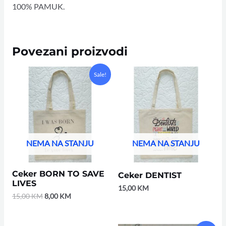
100% PAMUK.
Povezani proizvodi
Original
Current
Sale!
price
price
was:
is:
15,00 KM.
8,00 KM.
NEMA NA STANJU
NEMA NA STANJU
Ceker BORN TO SAVE
Ceker DENTIST
LIVES
15,00
KM
15,00
KM
8,00
KM