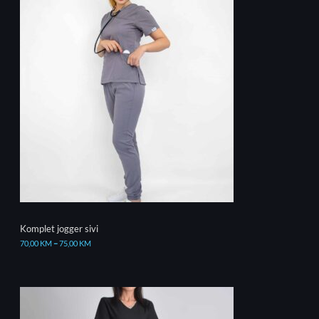
Komplet jogger sivi
70,00
KM
–
75,00
KM