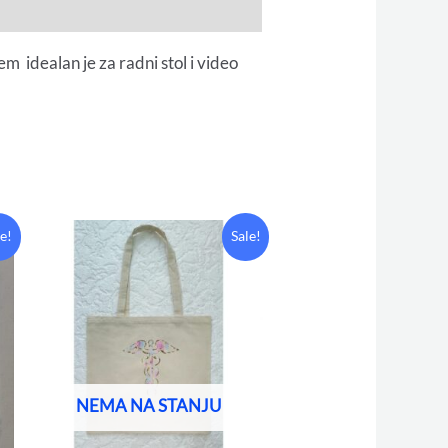
 idealan je za radni stol i video
Original
Current
le!
Sale!
price
price
was:
is:
15,00 KM.
8,00 KM.
NEMA NA STANJU