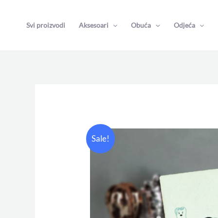
Skip
to
Svi proizvodi
Aksesoari
Obuća
Odjeća
content
Sale!