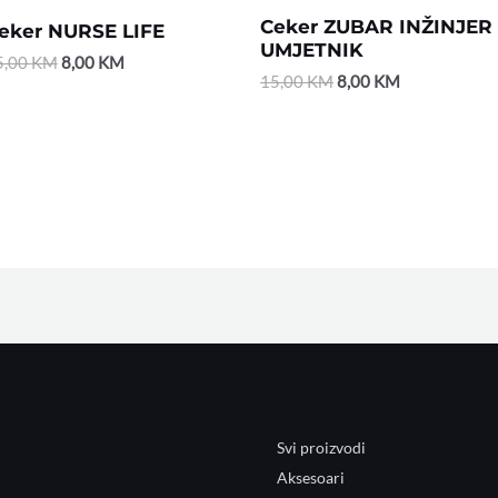
Ceker ZUBAR INŽINJER
eker NURSE LIFE
UMJETNIK
5,00
KM
8,00
KM
15,00
KM
8,00
KM
Svi proizvodi
Aksesoari