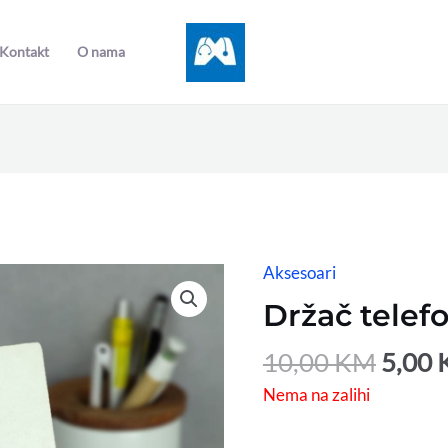
Kontakt
O nama
Origi
Aksesoari
price
Držač telef
was:
10,00
10,00
KM
5,00
Nema na zalihi