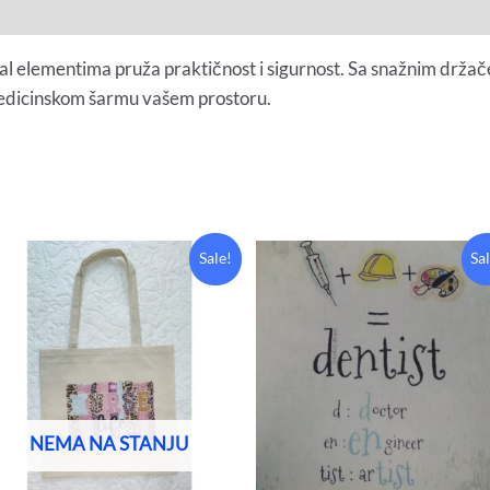
l elementima pruža praktičnost i sigurnost. Sa snažnim držačem
medicinskom šarmu vašem prostoru.
Original
Current
Original
Current
Sale!
Sa
price
price
price
price
was:
is:
was:
is:
15,00 KM.
8,00 KM.
15,00 KM.
8,00 KM.
NEMA NA STANJU