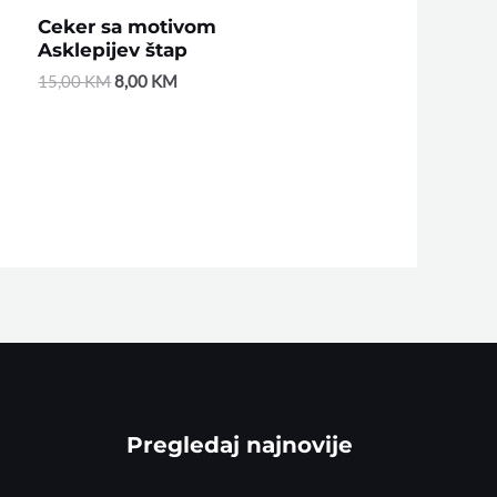
Ceker sa motivom
Asklepijev štap
15,00
KM
8,00
KM
Pregledaj najnovije