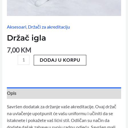
Aksesoari
,
Držači za akreditaciju
Držač igla
7,00
KM
DODAJ U KORPU
Opis
Savršen dodatak za držanje vaše akreditacije. Ovaj držač
na uvlačenje upotpunit će vašu uniformu i učiniti da se
istaknete i pokažete vaš lićni stil. Odličan su način da
dodate dašak zabave u svoju radnu odjeću. Savršen mali