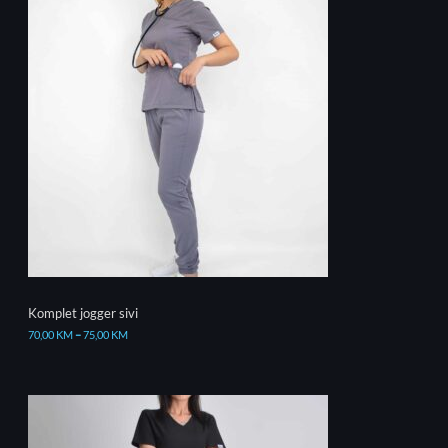
Komplet jogger sivi
70,00
KM
–
75,00
KM