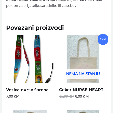
poklon za prijatelje, saradnike ili za sebe .
Povezani proizvodi
Original
Current
Sale!
price
price
was:
is:
15,00 KM.
8,00 KM.
NEMA NA STANJU
Vezica nurse šarena
Ceker NURSE HEART
7,00
KM
15,00
KM
8,00
KM