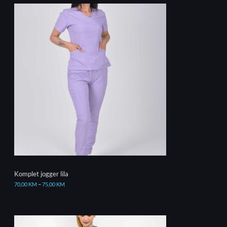
Komplet jogger lila
70,00
KM
–
75,00
KM