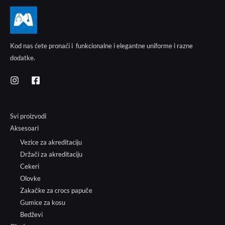
Kod nas ćete pronaći i funkcionalne i elegantne uniforme i razne
dodatke.
Svi proizvodi
Aksesoari
Vezice za akreditaciju
Držači za akreditaciju
Cekeri
Olovke
Zakačke za crocs papuče
Gumice za kosu
Bedževi