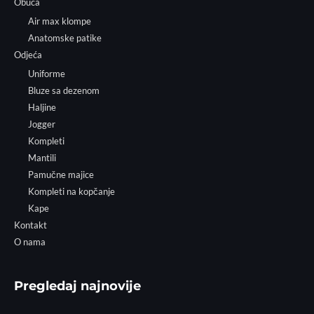
Obuća
Air max klompe
Anatomske patike
Odjeća
Uniforme
Bluze sa dezenom
Haljine
Jogger
Kompleti
Mantili
Pamučne majice
Kompleti na kopčanje
Kape
Kontakt
O nama
Pregledaj najnovije