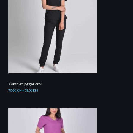
Komplet jogger crni
70,00
KM
–
75,00
KM