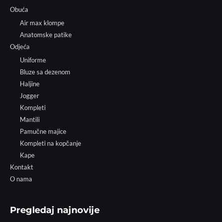
Obuća
Air max klompe
Anatomske patike
Odjeća
Uniforme
Bluze sa dezenom
Haljine
Jogger
Kompleti
Mantili
Pamučne majice
Kompleti na kopčanje
Kape
Kontakt
O nama
Pregledaj najnovije