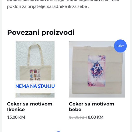
poklon za prijatelje, saradnike ili za sebe .
Povezani proizvodi
Original
Current
Sale!
price
price
was:
is:
15,00 KM.
8,00 KM.
NEMA NA STANJU
Ceker sa motivom
Ceker sa motivom
Ikonice
bebe
15,00
KM
15,00
KM
8,00
KM