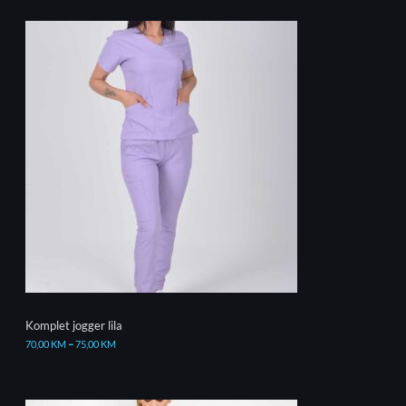
Komplet jogger lila
70,00
KM
–
75,00
KM