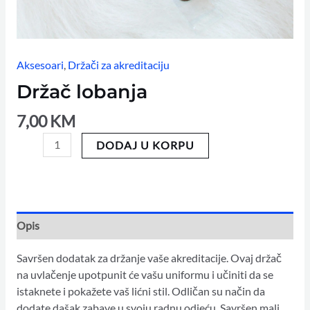
Aksesoari
,
Držači za akreditaciju
Držač lobanja
7,00
KM
DODAJ U KORPU
Opis
Savršen dodatak za držanje vaše akreditacije. Ovaj držač
na uvlačenje upotpunit će vašu uniformu i učiniti da se
istaknete i pokažete vaš lićni stil. Odličan su način da
dodate dašak zabave u svoju radnu odjeću. Savršen mali