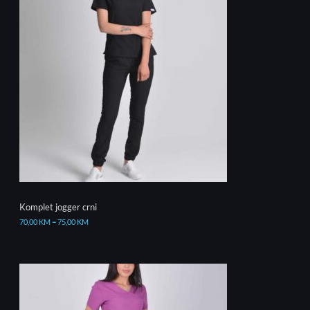
Komplet jogger crni
70,00
KM
–
75,00
KM