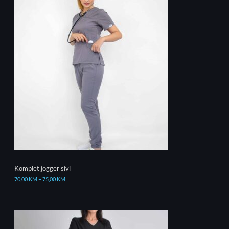
Komplet jogger sivi
70,00
KM
–
75,00
KM