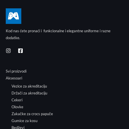
Kod nas ćete pronaći i funkcionalne i elegantne uniforme i razne
dodatke.
Svi proizvodi
Aksesoari
Vezice za akreditaciju
Držači za akreditaciju
Cekeri
Olovke
Zakačke za crocs papuče
Gumice za kosu
Bedževi