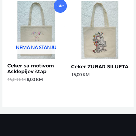
Original
Current
Sale!
price
price
was:
is:
15,00 KM.
8,00 KM.
NEMA NA STANJU
Ceker sa motivom
Ceker ZUBAR SILUETA
Asklepijev štap
15,00
KM
15,00
KM
8,00
KM