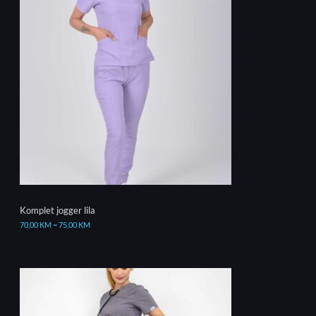
Komplet jogger lila
70,00
KM
–
75,00
KM