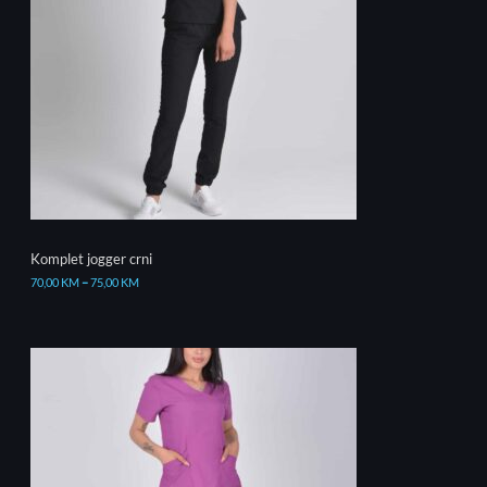
Komplet jogger crni
70,00
KM
–
75,00
KM