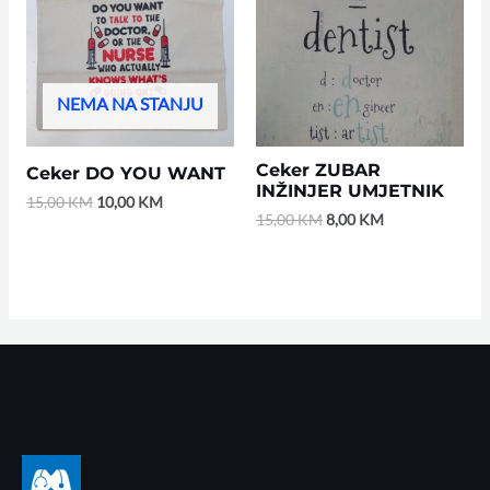
15,00 KM.
10,00 KM.
15,00 KM.
8,00 KM.
NEMA NA STANJU
Ceker ZUBAR
Ceker DO YOU WANT
INŽINJER UMJETNIK
15,00
KM
10,00
KM
15,00
KM
8,00
KM