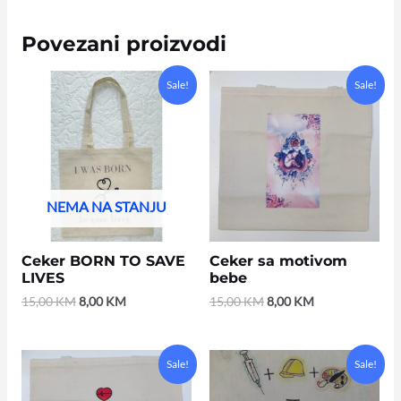
Povezani proizvodi
Original
Current
Original
Current
Sale!
Sale!
price
price
price
price
was:
is:
was:
is:
15,00 KM.
8,00 KM.
15,00 KM.
8,00 KM.
NEMA NA STANJU
Ceker BORN TO SAVE
Ceker sa motivom
LIVES
bebe
15,00
KM
8,00
KM
15,00
KM
8,00
KM
Original
Current
Original
Current
Sale!
Sale!
price
price
price
price
was:
is:
was:
is: