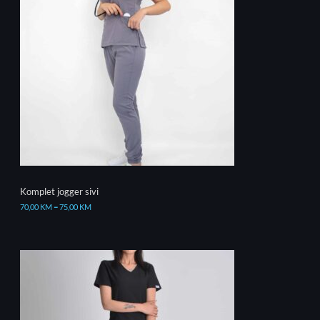
Komplet jogger sivi
70,00
KM
–
75,00
KM