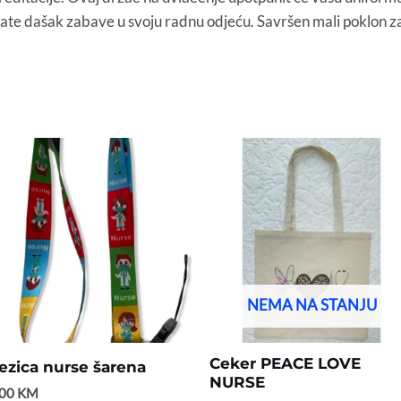
odate dašak zabave u svoju radnu odjeću. Savršen mali poklon za p
NEMA NA STANJU
Ceker PEACE LOVE
ezica nurse šarena
NURSE
,00
KM