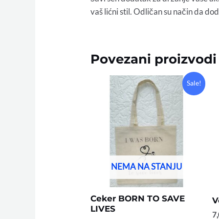
vaš lićni stil. Odličan su način da d
Povezani proizvodi
Original
Current
Sale!
price
price
was:
is:
15,00 KM.
8,00 KM.
NEMA NA STANJU
Ceker BORN TO SAVE
V
LIVES
7