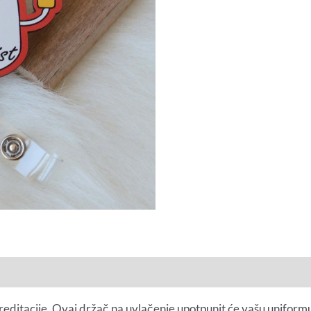
ditacije. Ovaj držač na uvlačenje upotpunit će vašu uniformu i