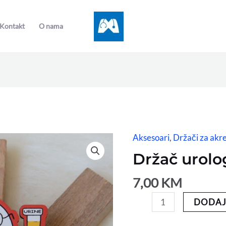
Kontakt
O nama
Aksesoari
,
Držači za akre
Držač
urolog
Držač urolo
količina
7,00
KM
DODAJ