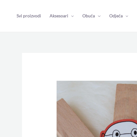
Skip
to
Svi proizvodi
Aksesoari
Obuća
Odjeća
content