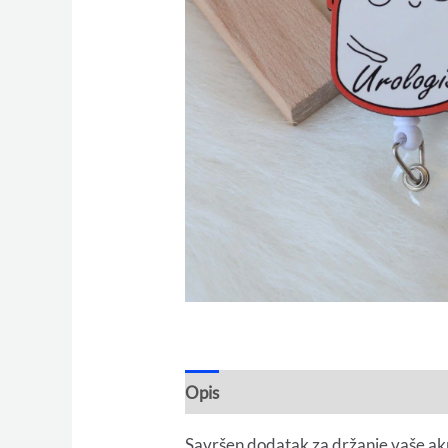
Opis
Savršen dodatak za držanje vaše akre