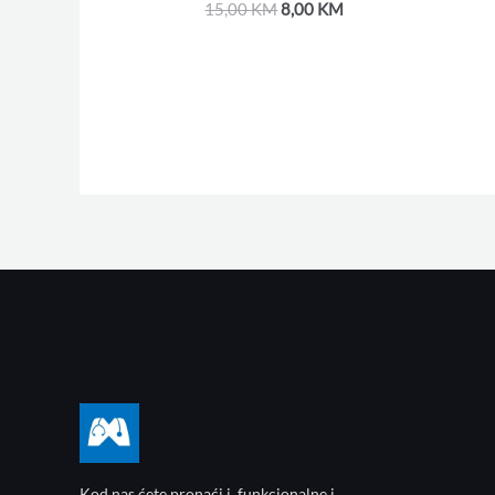
15,00
KM
8,00
KM
Kod nas ćete pronaći i funkcionalne i