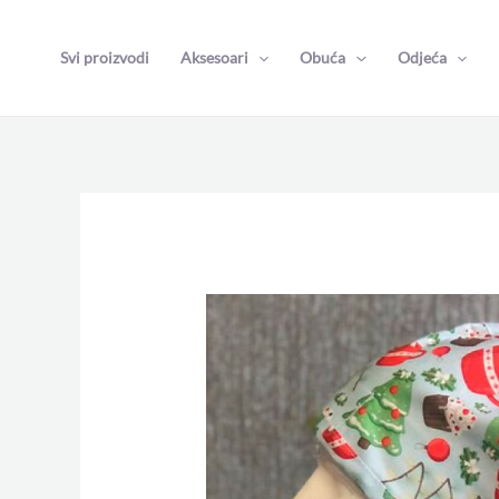
Skip
to
Svi proizvodi
Aksesoari
Obuća
Odjeća
content