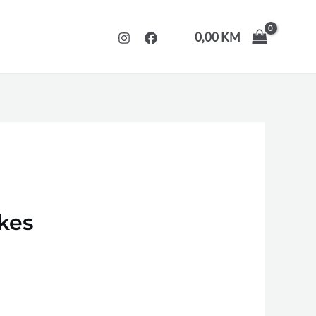
0,00
KM
kes