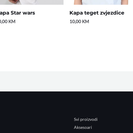
apa Star wars
Kapa teget zvjezdice
0,00
KM
10,00
KM
Svi proizvodi
Aksesoari