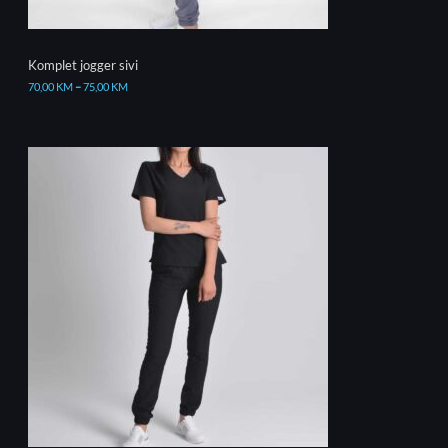
Komplet jogger sivi
70,00
KM
–
75,00
KM