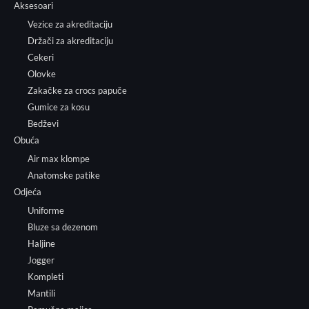
Aksesoari
Vezice za akreditaciju
Držači za akreditaciju
Cekeri
Olovke
Zakačke za crocs papuče
Gumice za kosu
Bedževi
Obuća
Air max klompe
Anatomske patike
Odjeća
Uniforme
Bluze sa dezenom
Haljine
Jogger
Kompleti
Mantili