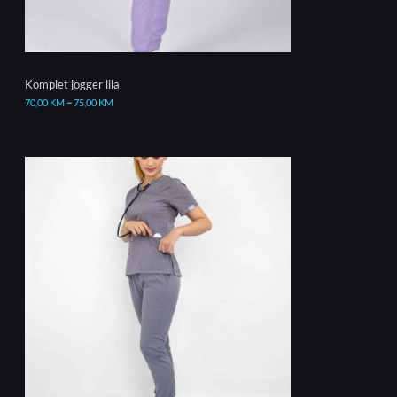
Komplet jogger lila
70,00
KM
–
75,00
KM