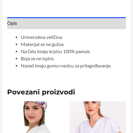
Opis
Univerzalna veličina
Materijal se ne gužva.
Na čelu imaju krpicu 100% pamuk.
Boja se ne ispire.
Nazad imaju gumu+vezicu za prilagođavanje.
Povezani proizvodi