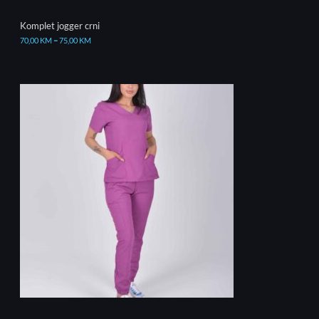
Komplet jogger crni
70,00
KM
–
75,00
KM