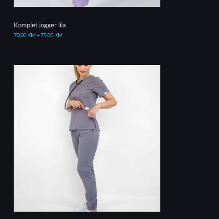
Komplet jogger lila
70,00
KM
–
75,00
KM