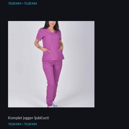
70,00
KM
–
75,00
KM
Komplet jogger ljubičasti
70,00
KM
–
75,00
KM