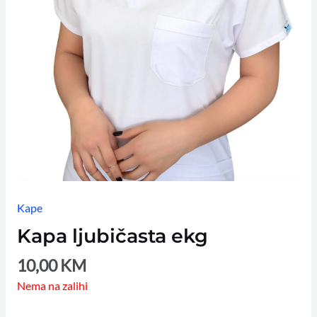
Kape
Kapa ljubičasta ekg
10,00
KM
Nema na zalihi