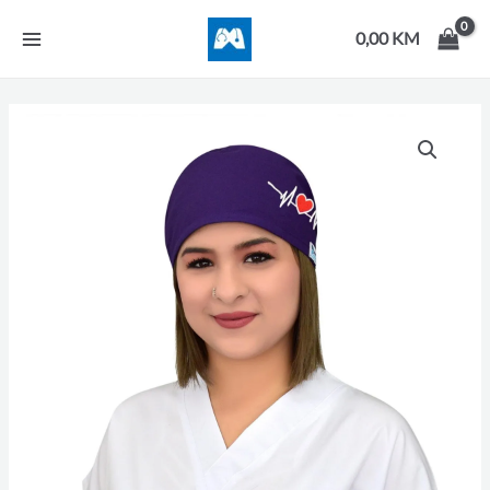
Skip
MAIN
to
0,00
KM
MENU
content