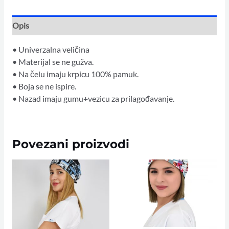
Opis
• Univerzalna veličina
• Materijal se ne gužva.
• Na čelu imaju krpicu 100% pamuk.
• Boja se ne ispire.
• Nazad imaju gumu+vezicu za prilagođavanje.
Povezani proizvodi