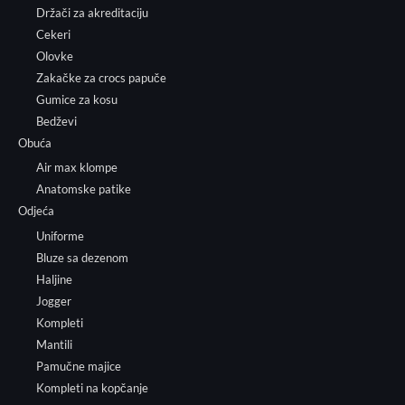
Držači za akreditaciju
Cekeri
Olovke
Zakačke za crocs papuče
Gumice za kosu
Bedževi
Obuća
Air max klompe
Anatomske patike
Odjeća
Uniforme
Bluze sa dezenom
Haljine
Jogger
Kompleti
Mantili
Pamučne majice
Kompleti na kopčanje