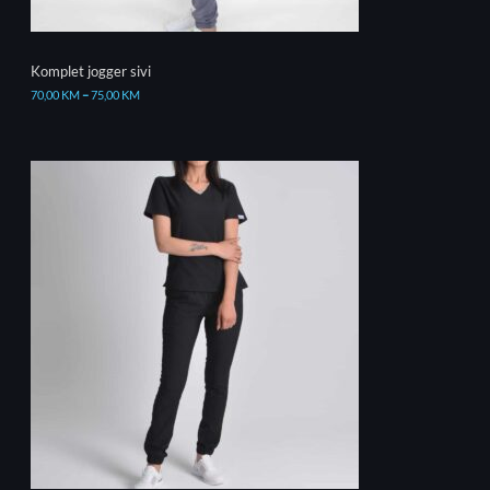
Komplet jogger sivi
70,00
KM
–
75,00
KM