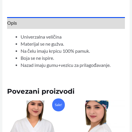
Opis
Univerzalna veličina
Materijal se ne gužva.
Na čelu imaju krpicu 100% pamuk.
Boja se ne ispire.
Nazad imaju gumu+vezicu za prilagođavanje.
Povezani proizvodi
Original
Current
Sale!
price
price
was:
is:
10,00 KM.
6,00 KM.