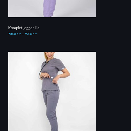
Komplet jogger lila
70,00
KM
–
75,00
KM