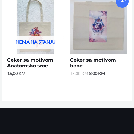
Sale!
price
price
was:
is:
15,00 KM.
8,00 KM.
NEMA NA STANJU
Ceker sa motivom
Ceker sa motivom
Anatomsko srce
bebe
15,00
KM
15,00
KM
8,00
KM