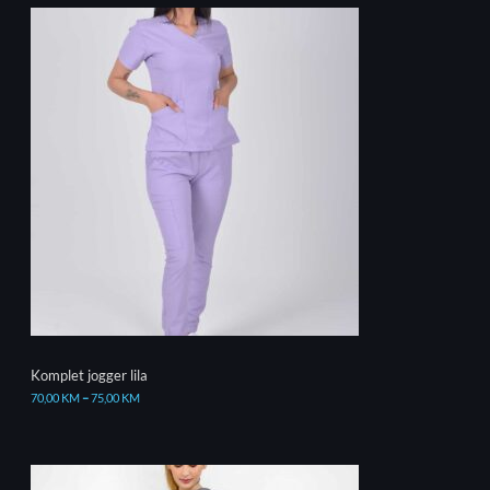
Komplet jogger lila
70,00
KM
–
75,00
KM