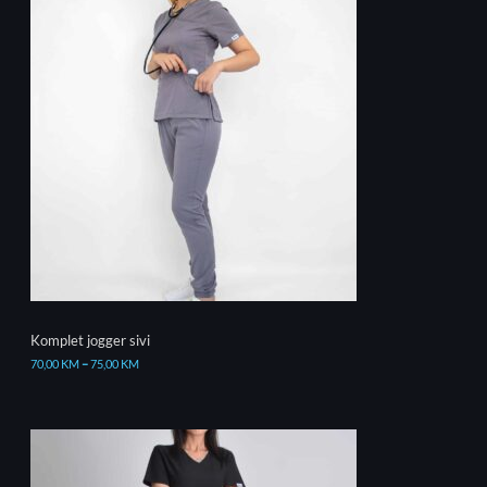
Komplet jogger sivi
70,00
KM
–
75,00
KM