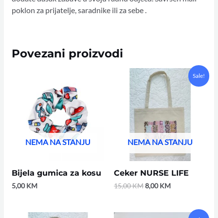
poklon za prijatelje, saradnike ili za sebe .
Povezani proizvodi
Original
Current
Sale!
price
price
was:
is:
15,00 KM.
8,00 KM.
NEMA NA STANJU
NEMA NA STANJU
Bijela gumica za kosu
Ceker NURSE LIFE
5,00
KM
15,00
KM
8,00
KM
Original
Current