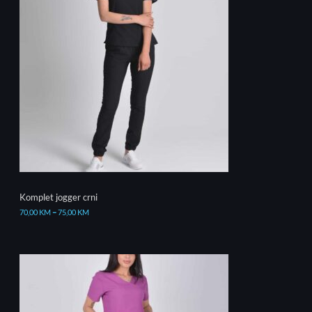
Komplet jogger crni
70,00
KM
–
75,00
KM