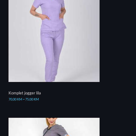
Komplet jogger lila
70,00
KM
–
75,00
KM