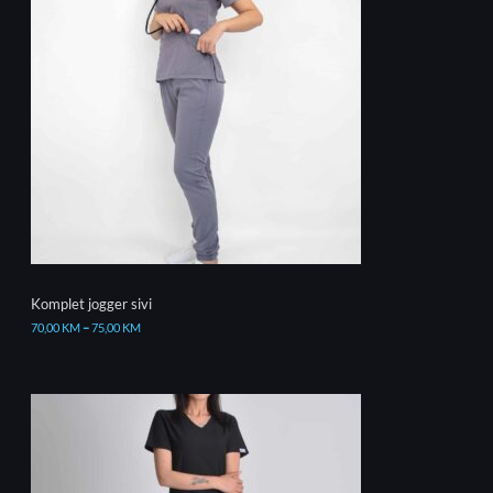
Komplet jogger sivi
70,00
KM
–
75,00
KM