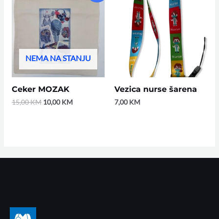
was:
is:
15,00 KM.
10,00 KM.
NEMA NA STANJU
Ceker MOZAK
Vezica nurse šarena
15,00
KM
10,00
KM
7,00
KM