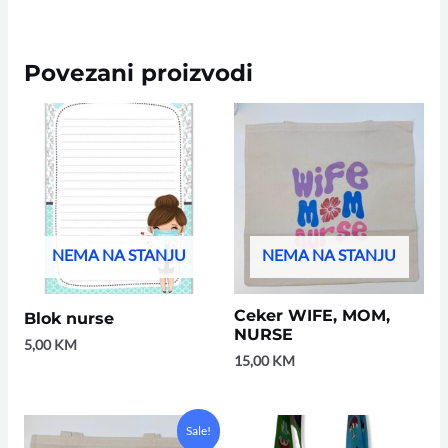
Povezani proizvodi
NEMA NA STANJU
NEMA NA STANJU
Ceker WIFE, MOM,
Blok nurse
NURSE
5,00
KM
15,00
KM
Original
Current
Sale!
price
price