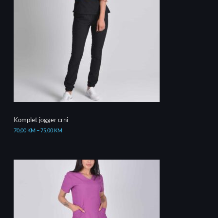
Komplet jogger crni
70,00
KM
–
75,00
KM