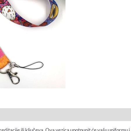
ditacije ili ključeva. Ova vezica upotpunit će vašu uniformu i u