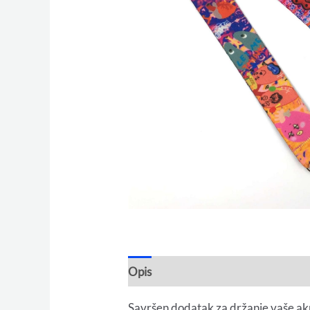
Opis
Savršen dodatak za držanje vaše akre