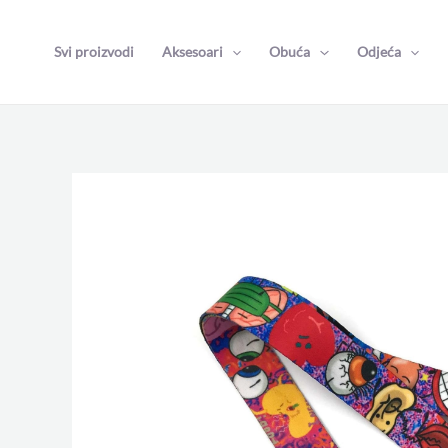
Skip
to
Svi proizvodi
Aksesoari
Obuća
Odjeća
content