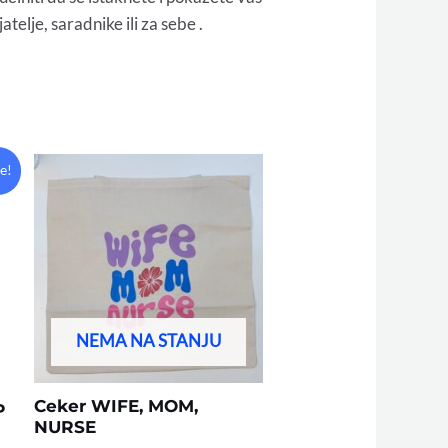
telje, saradnike ili za sebe .
le!
NEMA NA STANJU
Ceker WIFE, MOM,
P
NURSE