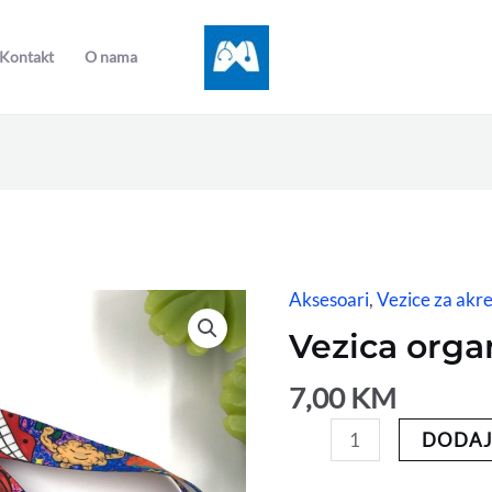
Kontakt
O nama
Aksesoari
,
Vezice za akre
Vezica
organi
Vezica orga
količina
7,00
KM
DODAJ