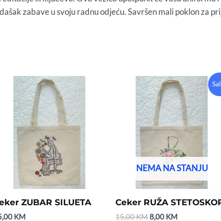
e dašak zabave u svoju radnu odjeću. Savršen mali poklon za prija
Original
Current
Sa
price
price
was:
is:
15,00 KM.
8,00 KM.
NEMA NA STANJU
eker ZUBAR SILUETA
Ceker RUŽA STETOSKO
5,00
KM
15,00
KM
8,00
KM