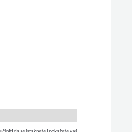
činiti da se istaknete i pokažete vaš