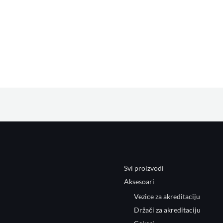
Svi proizvodi
Aksesoari
Vezice za akreditaciju
Držači za akreditaciju