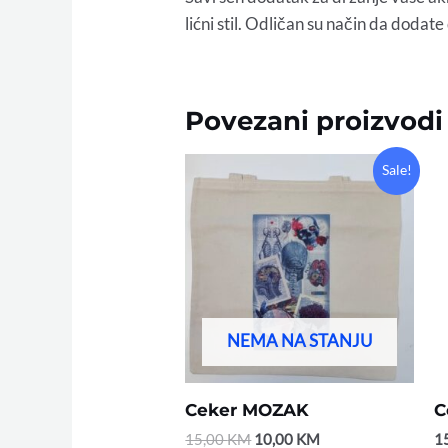
lićni stil. Odličan su način da dodat
Povezani proizvodi
Original
Current
Sale!
price
price
was:
is:
15,00 KM.
10,00 KM.
NEMA NA STANJU
Ceker MOZAK
C
15,00
KM
10,00
KM
1