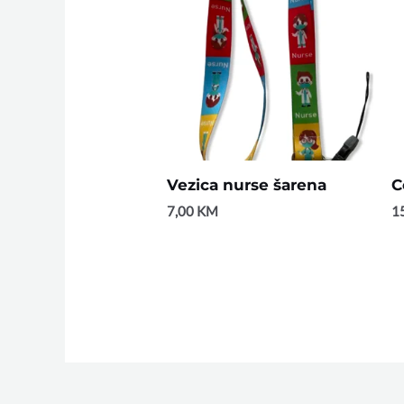
Vezica nurse šarena
C
7,00
KM
1