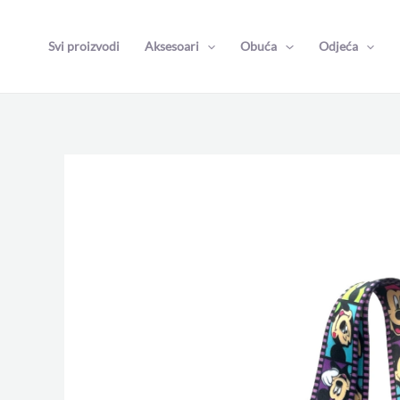
Skip
to
Svi proizvodi
Aksesoari
Obuća
Odjeća
content