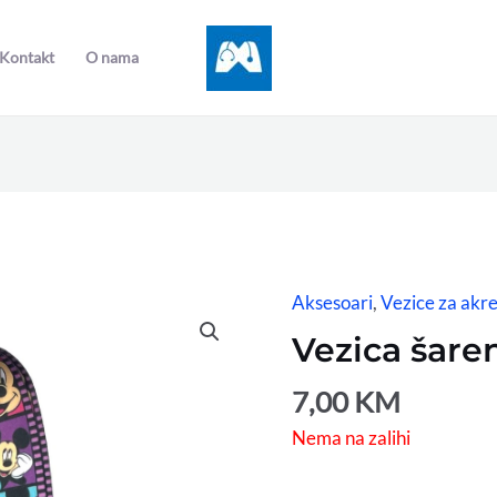
Kontakt
O nama
Aksesoari
,
Vezice za akre
Vezica šare
7,00
KM
Nema na zalihi