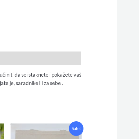
činiti da se istaknete i pokažete vaš
telje, saradnike ili za sebe .
Original
Current
Sale!
price
price
was:
is: