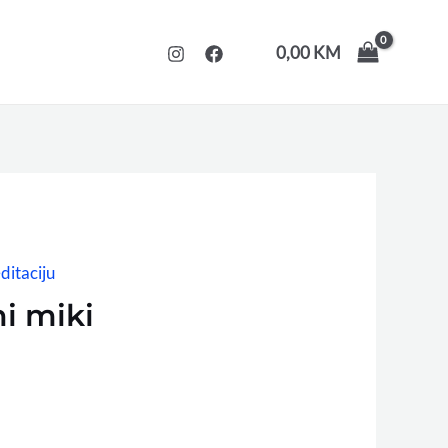
0,00
KM
ditaciju
ni miki