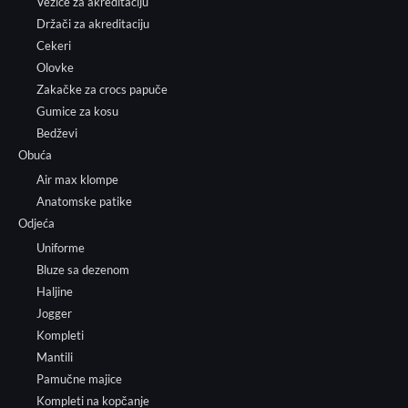
Vezice za akreditaciju
Držači za akreditaciju
Cekeri
Olovke
Zakačke za crocs papuče
Gumice za kosu
Bedževi
Obuća
Air max klompe
Anatomske patike
Odjeća
Uniforme
Bluze sa dezenom
Haljine
Jogger
Kompleti
Mantili
Pamučne majice
Kompleti na kopčanje