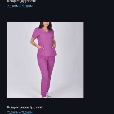
Komplet jogger crni
70,00
KM
–
75,00
KM
Komplet jogger ljubičasti
70,00
KM
–
75,00
KM