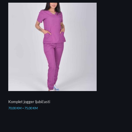
Komplet jogger ljubičasti
70,00
KM
–
75,00
KM