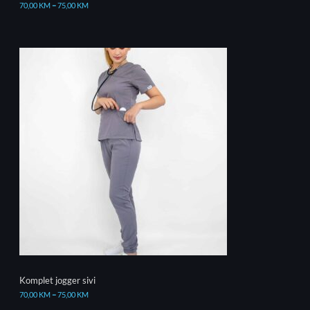
70,00
KM
–
75,00
KM
Komplet jogger sivi
70,00
KM
–
75,00
KM