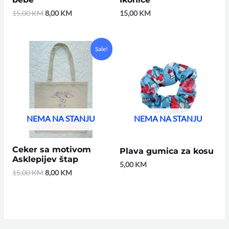
15,00
KM
8,00
KM
15,00
KM
Original
Current
Sale!
price
price
was:
is:
15,00 KM.
8,00 KM.
NEMA NA STANJU
NEMA NA STANJU
Ceker sa motivom
Plava gumica za kosu
Asklepijev štap
5,00
KM
15,00
KM
8,00
KM