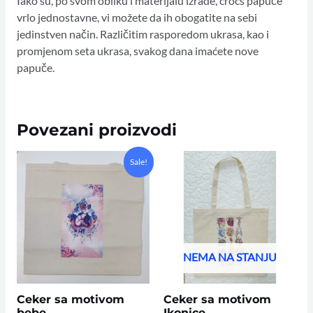
Iako su, po svom obliku i materijalu izrade, crocs papuče
vrlo jednostavne, vi možete da ih obogatite na sebi
jedinstven način. Različitim rasporedom ukrasa, kao i
promjenom seta ukrasa, svakog dana imaćete nove
papuče.
Povezani proizvodi
Original
Current
Sale!
price
price
was:
is:
15,00 KM.
8,00 KM.
NEMA NA STANJU
Ceker sa motivom
Ceker sa motivom
bebe
Ikonice