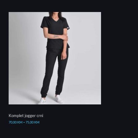
Komplet jogger crni
70,00
KM
–
75,00
KM