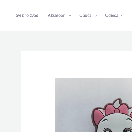
Skip
to
Svi proizvodi
Aksesoari
Obuća
Odjeća
content