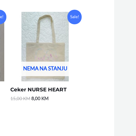
Original
Current
le!
Sale!
price
price
was:
is:
15,00 KM.
8,00 KM.
NEMA NA STANJU
Ceker NURSE HEART
15,00
KM
8,00
KM