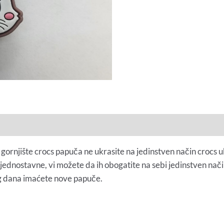
 gornjište crocs papuča ne ukrasite na jedinstven način crocs u
 jednostavne, vi možete da ih obogatite na sebi jedinstven nač
g dana imaćete nove papuče.