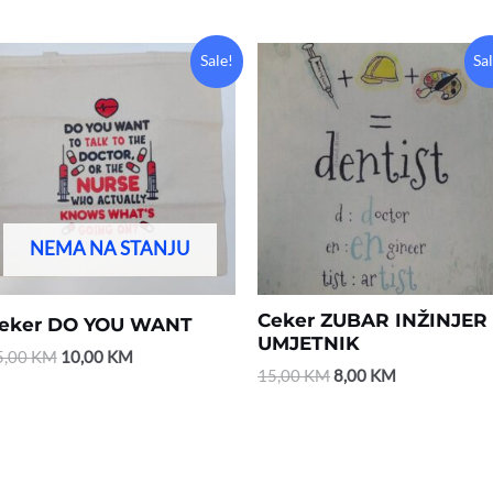
Original
Current
Original
Current
Sale!
Sa
price
price
price
price
was:
is:
was:
is:
15,00 KM.
10,00 KM.
15,00 KM.
8,00 KM.
NEMA NA STANJU
Ceker ZUBAR INŽINJER
eker DO YOU WANT
UMJETNIK
5,00
KM
10,00
KM
15,00
KM
8,00
KM