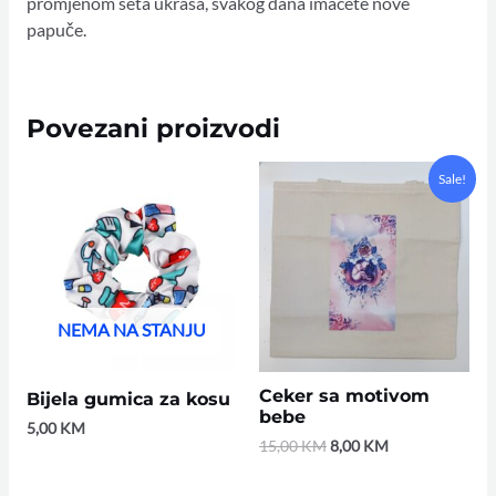
promjenom seta ukrasa, svakog dana imaćete nove
papuče.
Povezani proizvodi
Original
Current
Sale!
price
price
was:
is:
15,00 KM.
8,00 KM.
NEMA NA STANJU
Ceker sa motivom
Bijela gumica za kosu
bebe
5,00
KM
15,00
KM
8,00
KM