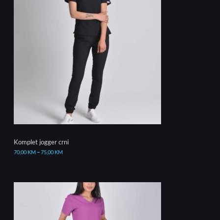
Komplet jogger crni
70,00
KM
–
75,00
KM