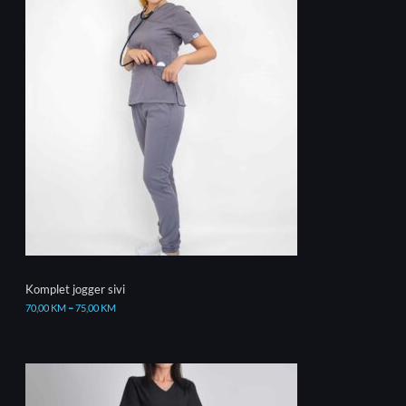
Komplet jogger sivi
70,00
KM
–
75,00
KM