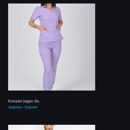
Komplet jogger lila
70,00
KM
–
75,00
KM