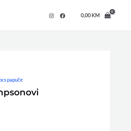
0,00
KM
ocs papuče
mpsonovi