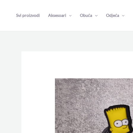
Skip
to
Svi proizvodi
Aksesoari
Obuća
Odjeća
content