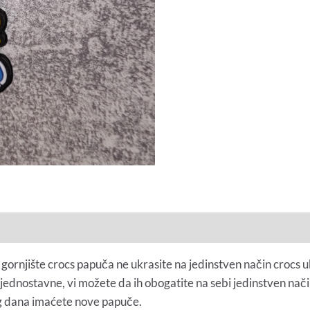
 gornjište crocs papuča ne ukrasite na jedinstven način crocs u
 jednostavne, vi možete da ih obogatite na sebi jedinstven nač
g dana imaćete nove papuče.