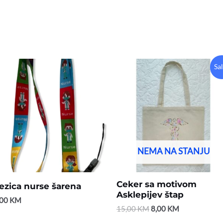
Original
Current
Sa
price
price
was:
is:
15,00 KM.
8,00 KM.
NEMA NA STANJU
Ceker sa motivom
ezica nurse šarena
Asklepijev štap
,00
KM
15,00
KM
8,00
KM