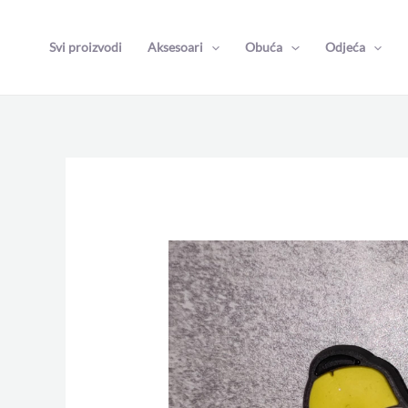
Skip
to
Svi proizvodi
Aksesoari
Obuća
Odjeća
content