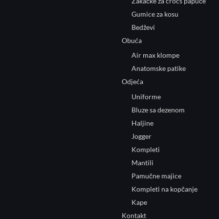
Zakačke za crocs papuče
Gumice za kosu
Bedževi
Obuća
Air max klompe
Anatomske patike
Odjeća
Uniforme
Bluze sa dezenom
Haljine
Jogger
Kompleti
Mantili
Pamučne majice
Kompleti na kopčanje
Kape
Kontakt