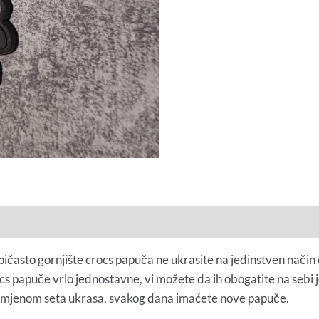
pičasto gornjište crocs papuča ne ukrasite na jedinstven način
rocs papuče vrlo jednostavne, vi možete da ih obogatite na sebi 
omjenom seta ukrasa, svakog dana imaćete nove papuče.