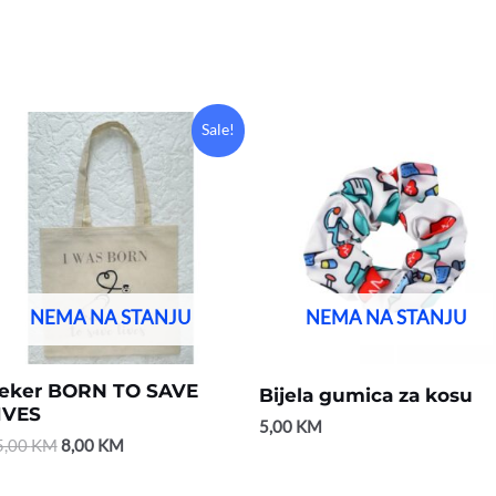
Original
Current
Sale!
price
price
was:
is:
15,00 KM.
8,00 KM.
NEMA NA STANJU
NEMA NA STANJU
eker BORN TO SAVE
Bijela gumica za kosu
IVES
5,00
KM
5,00
KM
8,00
KM