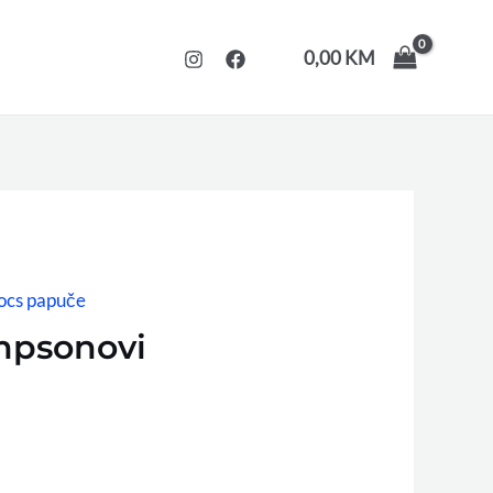
0,00
KM
ocs papuče
mpsonovi