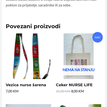
poklon za prijatelje, saradnike ili za sebe .
Povezani proizvodi
Original
Current
Sale!
price
price
was:
is:
15,00 KM.
8,00 KM.
NEMA NA STANJU
Vezica nurse šarena
Ceker NURSE LIFE
7,00
KM
15,00
KM
8,00
KM