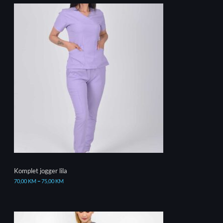
Komplet jogger lila
70,00
KM
–
75,00
KM