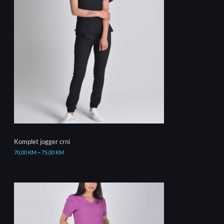
Komplet jogger crni
70,00
KM
–
75,00
KM