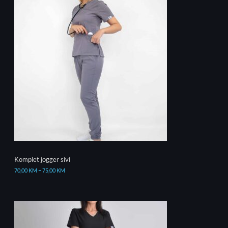
Komplet jogger sivi
70,00
KM
–
75,00
KM