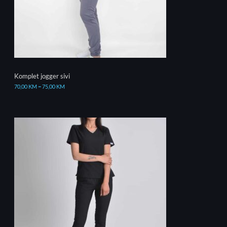
Komplet jogger sivi
70,00
KM
–
75,00
KM