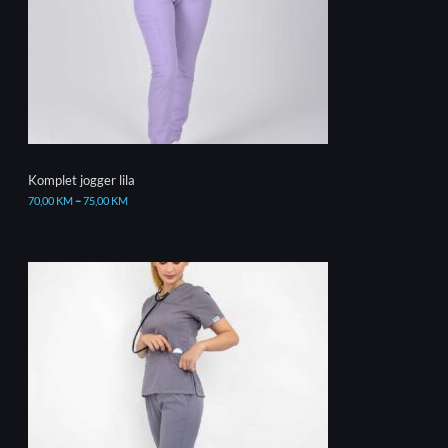
Komplet jogger lila
70,00
KM
–
75,00
KM