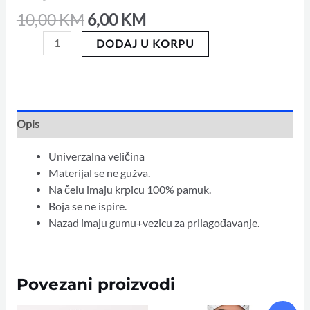
10,00
KM
6,00
KM
DODAJ U KORPU
Opis
Univerzalna veličina
Materijal se ne gužva.
Na čelu imaju krpicu 100% pamuk.
Boja se ne ispire.
Nazad imaju gumu+vezicu za prilagođavanje.
Povezani proizvodi