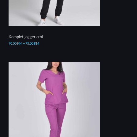
Komplet jogger crni
70,00
KM
–
75,00
KM