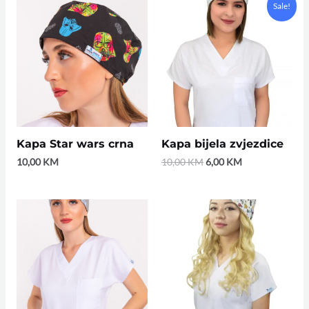
Original
Current
Sale!
price
price
was:
is:
10,00 KM.
6,00 KM.
Kapa Star wars crna
Kapa bijela zvjezdice
10,00
KM
10,00
KM
6,00
KM